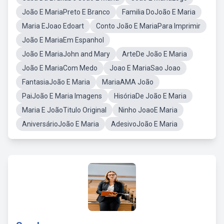
João E MariaPreto E Branco
Familia DoJoão E Maria
Maria EJoao Edoart
Conto João E MariaPara Imprimir
João E MariaEm Espanhol
João E MariaJohn and Mary
ArteDe João E Maria
João E MariaCom Medo
Joao E MariaSao Joao
FantasiaJoão E Maria
MariaAMA João
PaiJoão E Maria Imagens
HisóriaDe João E Maria
Maria E JoãoTitulo Original
Ninho JoaoE Maria
AniversárioJoão E Maria
AdesivoJoão E Maria