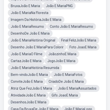
BruxaJoão E Maria
João E MariaPNG
João E MariaNa Floresta
Imagem Da HistóriaJoão E Maria
João E MariaResumo
Conto João E MariaResumo
DesenhoDe João E Maria
João E MariaHistória Original
Final FelizJoão E Maria
Desenho João E MariaPara Colorir
Foto JoaoE Maria
João E MariaO Filme
JoãozinhoE Maria
CartazJoão E Maria
JogoJoão E Maria
João E MariaHistória Resumida
Bem-vindoJoão E Maria
João E MariaFotos
ConviteJoão E Maria
CriadoDe João E Maria
Atriz Que FezJoão E Maria
João E MariaAssustados
AtividadeJoão E Maria
Gifs JoaoE Maria
DesenhosJoão E Maria
Casa Da BruxaDe João E Maria
João E MariaLogo