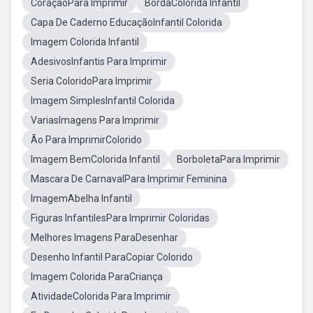
CoraçãoPara Imprimir
BordaColorida Infantil
Capa De Caderno EducaçãoInfantil Colorida
Imagem Colorida Infantil
AdesivosInfantis Para Imprimir
Seria ColoridoPara Imprimir
Imagem SimplesInfantil Colorida
VariasImagens Para Imprimir
Ão Para ImprimirColorido
Imagem BemColorida Infantil
BorboletaPara Imprimir
Mascara De CarnavalPara Imprimir Feminina
ImagemAbelha Infantil
Figuras InfantilesPara Imprimir Coloridas
Melhores Imagens ParaDesenhar
Desenho Infantil ParaCopiar Colorido
Imagem Colorida ParaCriança
AtividadeColorida Para Imprimir