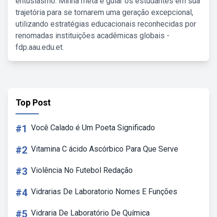
entusiasmo. Minha meta é guiar os estudantes em sua
trajetória para se tornarem uma geração excepcional,
utilizando estratégias educacionais reconhecidas por
renomadas instituições acadêmicas globais -
fdp.aau.edu.et.
Top Post
#1
Você Calado é Um Poeta Significado
#2
Vitamina C ácido Ascórbico Para Que Serve
#3
Violência No Futebol Redação
#4
Vidrarias De Laboratorio Nomes E Funções
#5
Vidraria De Laboratório De Química