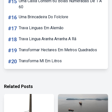
#15
Uma Caixa Contém 60 Bolas Numeradas De 1 A
60
#16
Uma Brincadeira Do Folclore
#17
Trava Linguas Em Alemão
#18
Trava Lingua Aranha Arranha A Rã
#19
Transformar Hectares Em Metros Quadrados
#20
Transforma Ml Em Litros
Related Posts