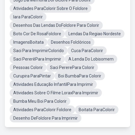
Jogo Da Memória DoFolclore Para Colorir
Atividades ParaColorir Sobre O Folclore
Iara ParaColorir
Desenhos Das Lendas DoFolclore Para Colorir
Boto Cor De RosaFolclore
Lendas Da Regiao Nordeste
ImagensBoitata
Desenhos Folclóricos
Saci Para ImprimirColorido
Cuca ParaColorir
Saci PererêPara Imprimir
A Lenda Do Lobisomem
Pessoas Colorir
Saci PererePara Colorir
Curupira ParaPintar
Boi BumbaPara Colorir
Atividades Educação InfantilPara Imprimir
Atividades Sobre O Filme LoraxPara Imprimir
Bumba Meu Boi Para Colorir
Atividades ParaColorir Folclore
Boitata ParaColorir
Desenho DeFolclore Para Imprimir