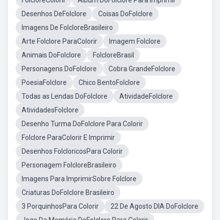
FolcloreColorir
Album DoFolclore Para Imprimir
Desenhos DeFolclore
Coisas DoFolclore
Imagens De FolcloreBrasileiro
Arte Folclore ParaColorir
Imagem Folclore
Animais DoFolclore
FolcloreBrasil
Personagens DoFolclore
Cobra GrandeFolclore
PoesiaFolclore
Chico BentoFolclore
Todas as Lendas DoFolclore
AtividadeFolclore
AtividadesFolclore
Desenho Turma DoFolclore Para Colorir
Folclore ParaColorir E Imprimir
Desenhos FolcloricosPara Colorir
Personagem FolcloreBrasileiro
Imagens Para ImprimirSobre Folclore
Criaturas DoFolclore Brasileiro
3 PorquinhosPara Colorir
22 De Agosto DIA DoFolclore