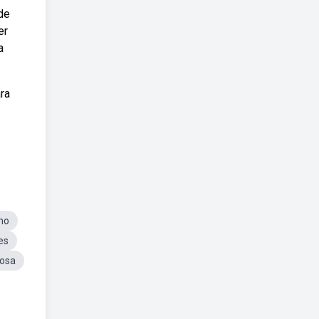
de
er
a
ra
ho
es
Rosa