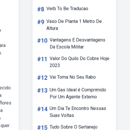
#8
Verb To Be Traducao
#9
Vaso De Planta 1 Metro De
Altura
e
#10
Vantagens E Desvantagens
ara
Da Escola Militar
e.
#11
Valor Do Quilo Do Cobre Hoje
2023
#12
Vai Toma No Seu Rabo
ecido.
#13
Um Gas Ideal é Comprimido
a
Por Um Agente Externo
flores
#14
Um Dia Te Encontro Nessas
ra
Suas Voltas
a
 quer
#15
Tudo Sobre O Sertanejo