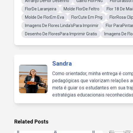
Arranjo DeFlor Desenho
Galho FlorPNG
FlorGirasso
FlorDe Laranjeira
Molde FlorDe Feltro
Flor 18 De Ma
Molde De FlorEm Eva
FlorCute Em Png
FlorRosa Cli
Imagens De Flores Linda'sPara Imprimir
Flor ParaPinta
Desenho De FloresPara Imprimir Gratis
Imagens De Flo
Sandra
Como orientador, minha entrega é comp
pedagógicas que valorizam relações au
meta é guiar os estudantes em sua traj
estratégias educacionais reconhecidas
Related Posts