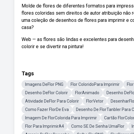
Molde de flores de diferentes formatos para impress
flores coloridas sem direitos de autor atribuição não
uma coleção de desenhos de flores para imprimir e co
casa?
Web — as flores são lindas e excelentes para desenha
colorir e se divertir na pintura!
Tags
Imagens DeFlor PNG
Flor ColoridoPara Imprimir
Flo
Desenho DeFlor Colorir
FlorAnimado
Desenho DeFl
Atividade DeFlor Para Colorir
FlorVetor
DesenharFlo
Como Fazer FlorDe Eva
Desenho De FlorTanbler Para C
Imagem De FlorColorida Para Imprimir
Cartão FlorColor
Flor Para ImprimirA4
Como SE De Senha UmaFlor
I