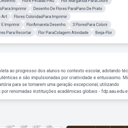
l Desenho
Flor6 Pétalas PNG
Flor Margarida ParaColorir
ioPara Imprimir
Desenho De Flores ParaPano De Prato
p Art
Flores ColoridasPara Imprimir
r E Imprimir
FlorAmarela Desenho
3 FloresPara Colorir
res Para Recortar
Flor ParaColagem Atividade
Beija-Flor
leta ao progresso dos alunos no contexto escolar, adotando té
tênticas e são impulsionadas por criatividade e entusiasmo. M
etória para se tornarem uma geração excepcional, utilizando
 por renomadas instituições acadêmicas globais - fdp.aau.edu.et