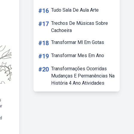
#16
Tudo Sala De Aula Arte
#17
Trechos De Músicas Sobre
Cachoeira
#18
Transformar Ml Em Gotas
#19
Transformar Mes Em Ano
#20
Transformações Ocorridas
Mudanças E Permanências Na
História 4 Ano Atividades
s
ar
d