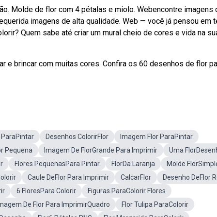
ão. Molde de flor com 4 pétalas e miolo. Webencontre imagens 
 requerida imagens de alta qualidade. Web — você já pensou em t
lorir? Quem sabe até criar um mural cheio de cores e vida na su
r e brincar com muitas cores. Confira os 60 desenhos de flor pa
r ParaPintar
Desenhos ColorirFlor
Imagem Flor ParaPintar
or Pequena
Imagem De FlorGrande Para Imprimir
Uma FlorDesen
r
Flores PequenasPara Pintar
FlorDa Laranja
Molde FlorSimpl
olorir
Caule DeFlor Para Imprimir
CalcarFlor
Desenho DeFlor 
ir
6 FloresPara Colorir
Figuras ParaColorir Flores
magem De Flor Para ImprimirQuadro
Flor Tulipa ParaColorir