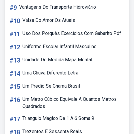
#9
Vantagens Do Transporte Hidroviário
#10
Valsa Do Amor Os Atuais
#11
Uso Dos Porquês Exercícios Com Gabarito Pdf
#12
Uniforme Escolar Infantil Masculino
#13
Unidade De Medida Mapa Mental
#14
Uma Chuva Diferente Letra
#15
Um Predio Se Chama Brasil
#16
Um Metro Cúbico Equivale A Quantos Metros
Quadrados
#17
Triangulo Magico De 1 A 6 Soma 9
#18
Trezentos E Sessenta Reais