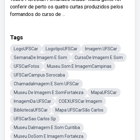
conferir de perto os quatro curtas produzidos pelos
formandos do curso de ...
Tags
LogoUFSCar
LogotipoUFSCar
Imagem UFSCar
SemanaDe Imagem E Som
CursoDe Imagem E Som
UFSCarFotos
Museu Som E ImagemCampinas
UFSCarCampus Sorocaba
ChamadaImagem E Som UFSCar
Museu De Imagem E SomFortaleza
MapaUFSCar
ImagemDa UFSCar
COEXUFSCar Imagem
BibliotecaUFSCar
Mapa UFSCarSão Carlos
UFSCarSao Carlos Sp
Museu DaImagem E Som Curitiba
Museu DoSom E Imagem Fortaleza