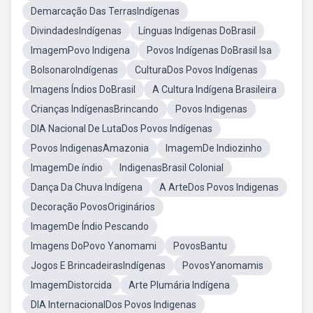
Demarcação Das TerrasIndígenas
DivindadesIndígenas
Línguas Indígenas DoBrasil
ImagemPovo Indigena
Povos Indígenas DoBrasil Isa
BolsonaroIndígenas
CulturaDos Povos Indígenas
Imagens Índios DoBrasil
A Cultura Indígena Brasileira
Crianças IndígenasBrincando
Povos Indigenas
DIA Nacional De LutaDos Povos Indígenas
Povos IndigenasAmazonia
ImagemDe Indiozinho
ImagemDe índio
IndigenasBrasil Colonial
Dança Da Chuva Indígena
A ArteDos Povos Indigenas
Decoração PovosOriginários
ImagemDe Índio Pescando
Imagens DoPovo Yanomami
PovosBantu
Jogos E BrincadeirasIndígenas
PovosYanomamis
ImagemDistorcida
Arte Plumária Indígena
DIA InternacionalDos Povos Indigenas