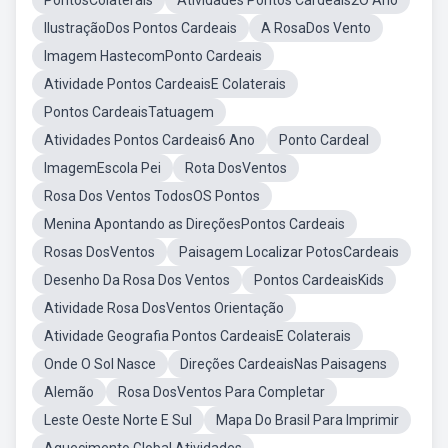
PontosColaterais
Atividades Pontos Cardeais2O Ano
IlustraçãoDos Pontos Cardeais
A RosaDos Vento
Imagem HastecomPonto Cardeais
Atividade Pontos CardeaisE Colaterais
Pontos CardeaisTatuagem
Atividades Pontos Cardeais6 Ano
Ponto Cardeal
ImagemEscola Pei
Rota DosVentos
Rosa Dos Ventos TodosOS Pontos
Menina Apontando as DireçõesPontos Cardeais
Rosas DosVentos
Paisagem Localizar PotosCardeais
Desenho Da Rosa Dos Ventos
Pontos CardeaisKids
Atividade Rosa DosVentos Orientação
Atividade Geografia Pontos CardeaisE Colaterais
Onde O Sol Nasce
Direções CardeaisNas Paisagens
Alemão
Rosa DosVentos Para Completar
Leste Oeste Norte E Sul
Mapa Do Brasil Para Imprimir