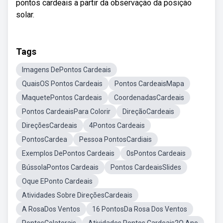
pontos cardeais a partir da observação da posição
solar.
Tags
Imagens DePontos Cardeais
QuaisOS Pontos Cardeais
Pontos CardeaisMapa
MaquetePontos Cardeais
CoordenadasCardeais
Pontos CardeaisPara Colorir
DireçãoCardeais
DireçõesCardeais
4Pontos Cardeais
PontosCardea
Pessoa PontosCardiais
Exemplos DePontos Cardeais
0sPontos Cardeais
BússolaPontos Cardeais
Pontos CardeaisSlides
Oque EPonto Cardeais
Atividades Sobre DireçõesCardeais
A RosaDos Ventos
16 PontosDa Rosa Dos Ventos