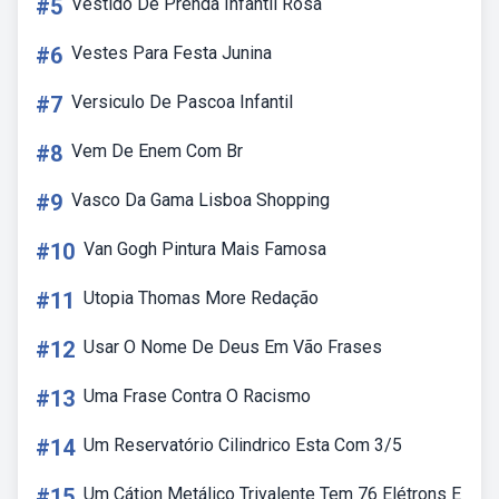
#5
Vestido De Prenda Infantil Rosa
#6
Vestes Para Festa Junina
#7
Versiculo De Pascoa Infantil
#8
Vem De Enem Com Br
#9
Vasco Da Gama Lisboa Shopping
#10
Van Gogh Pintura Mais Famosa
#11
Utopia Thomas More Redação
#12
Usar O Nome De Deus Em Vão Frases
#13
Uma Frase Contra O Racismo
#14
Um Reservatório Cilindrico Esta Com 3/5
#15
Um Cátion Metálico Trivalente Tem 76 Elétrons E