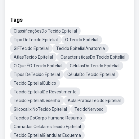
Tags
ClassificaçõesDo Tecido Epitelial
Tipo DeTecido Epitelial
O Tecido Epitelial
GIFTecido Epitelial
Tecido EpitelialAnatomia
AtlasTecido Epitelial
CaracteristicasDo Tecido Epitelial
O Que ÉO Tecido Epitelial
CélulasDo Tecido Epitelial
Tipos DeTecido Epitelial
CélulaDo Tecido Epitelial
Tecido EpitelialCúbico
Tecido EpitelialDe Revestimento
Tecido EpitelialDesenho
Aula PráticaTecido Epitelial
Glicocalix NoTecido Epitelial
TecidoNervoso
Tecidos DoCorpo Humano Resumo
Camadas CelularesTecido Epitelial
Tecido EpitelialGlandular Esquema