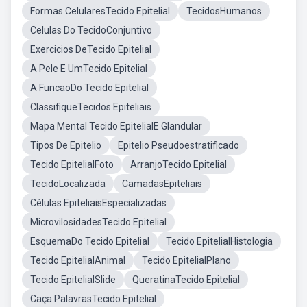
Formas CelularesTecido Epitelial
TecidosHumanos
Celulas Do TecidoConjuntivo
Exercicios DeTecido Epitelial
A Pele E UmTecido Epitelial
A FuncaoDo Tecido Epitelial
ClassifiqueTecidos Epiteliais
Mapa Mental Tecido EpitelialE Glandular
Tipos De Epitelio
Epitelio Pseudoestratificado
Tecido EpitelialFoto
ArranjoTecido Epitelial
TecidoLocalizada
CamadasEpiteliais
Células EpiteliaisEspecializadas
MicrovilosidadesTecido Epitelial
EsquemaDo Tecido Epitelial
Tecido EpitelialHistologia
Tecido EpitelialAnimal
Tecido EpitelialPlano
Tecido EpitelialSlide
QueratinaTecido Epitelial
Caça PalavrasTecido Epitelial