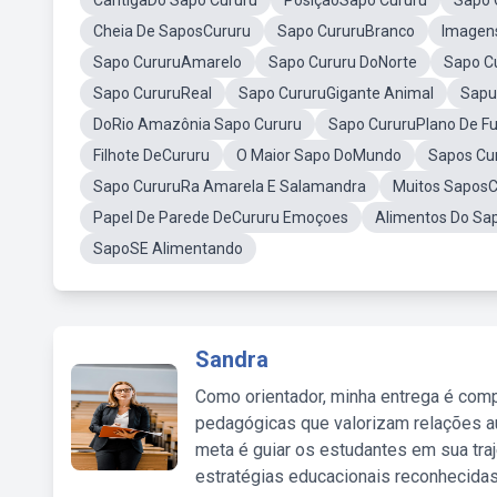
CantigaDo Sapo Cururu
PosiçaoSapo Cururu
Sapo 
Cheia De SaposCururu
Sapo CururuBranco
Imagen
Sapo CururuAmarelo
Sapo Cururu DoNorte
Sapo C
Sapo CururuReal
Sapo CururuGigante Animal
Sapu
DoRio Amazônia Sapo Cururu
Sapo CururuPlano De F
Filhote DeCururu
O Maior Sapo DoMundo
Sapos Cu
Sapo CururuRa Amarela E Salamandra
Muitos SaposC
Papel De Parede DeCururu Emoçoes
Alimentos Do Sa
SapoSE Alimentando
Sandra
Como orientador, minha entrega é comp
pedagógicas que valorizam relações au
meta é guiar os estudantes em sua traj
estratégias educacionais reconhecidas