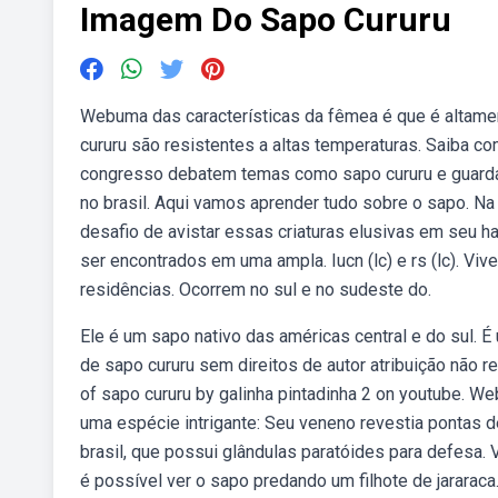
Imagem Do Sapo Cururu
Webuma das características da fêmea é que é altamen
cururu são resistentes a altas temperaturas. Saiba 
congresso debatem temas como sapo cururu e guarda 
no brasil. Aqui vamos aprender tudo sobre o sapo. Na
desafio de avistar essas criaturas elusivas em seu 
ser encontrados em uma ampla. Iucn (lc) e rs (lc). Vi
residências. Ocorrem no sul e no sudeste do.
Ele é um sapo nativo das américas central e do sul. 
de sapo cururu sem direitos de autor atribuição não r
of sapo cururu by galinha pintadinha 2 on youtube. W
uma espécie intrigante: Seu veneno revestia pontas 
brasil, que possui glândulas paratóides para defesa. 
é possível ver o sapo predando um filhote de jararaca