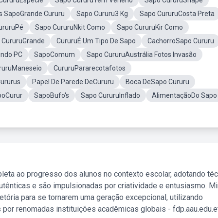
CururuEspécie
Sapo CururuTem Veneno
Sapo CururuShape
s SapoGrande Cururu
Sapo Cururu3 Kg
Sapo CururuCosta Preta
ururuPé
Sapo CururuNkit Como
Sapo CururuKir Como
 CururuGrande
CururuÉ Um Tipo De Sapo
CachorroSapo Cururu
undo PC
SapoComum
Sapo CururuAustrália Fotos Invasão
ruruManeseio
CururuPararecotafotos
ururus
Papel De Parede DeCururu
Boca DeSapo Cururu
poCurur
SapoBufo's
Sapo CururuInflado
AlimentaçãoDo Sapo
leta ao progresso dos alunos no contexto escolar, adotando té
tênticas e são impulsionadas por criatividade e entusiasmo. M
etória para se tornarem uma geração excepcional, utilizando
 por renomadas instituições acadêmicas globais - fdp.aau.edu.et