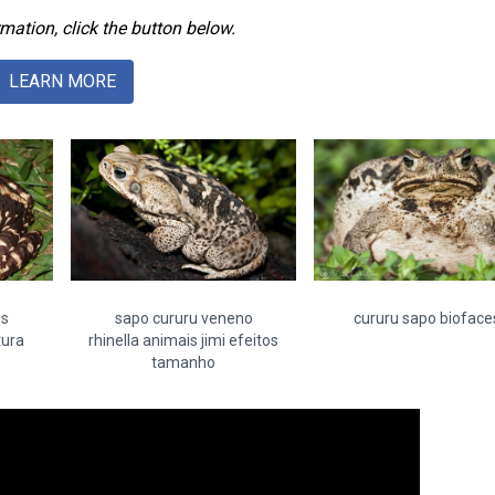
mation, click the button below.
LEARN MORE
os
sapo cururu veneno
cururu sapo bioface
tura
rhinella animais jimi efeitos
tamanho