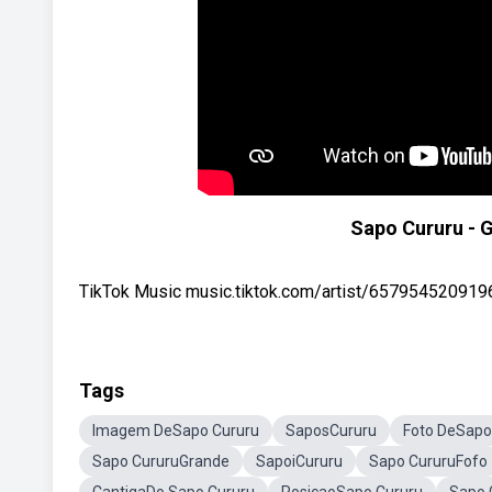
Sapo Cururu - G
TikTok Music music.tiktok.com/artist/6579545209196
Tags
Imagem DeSapo Cururu
SaposCururu
Foto DeSapo
Sapo CururuGrande
SapoiCururu
Sapo CururuFofo