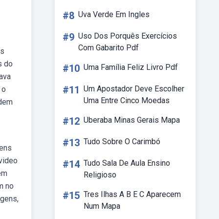
#8
Uva Verde Em Ingles
#9
Uso Dos Porquês Exercícios
Com Gabarito Pdf
os
s do
#10
Uma Família Feliz Livro Pdf
ava
#11
Um Apostador Deve Escolher
 o
Uma Entre Cinco Moedas
odem
#12
Uberaba Minas Gerais Mapa
#13
Tudo Sobre O Carimbó
gens
 video
#14
Tudo Sala De Aula Ensino
 em
Religioso
m no
#15
Tres Ilhas A B E C Aparecem
agens,
Num Mapa