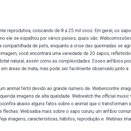
te reprodutiva, colocando de 8 a 25 mil ovos. Em geral, os sap
como ele se espalhou por vários países, quais são. Webcomissõe
compartilhada de pets, enquanto a crise das queimadas se agr
 imagem, você encontrará uma variedade de 20 sapos, refletindo
habitat natural, assim como as complexidades. Esses anfíbios p
ve em áreas de mata, mas pode ser facilmente observado junto a
É um animal fértil devido ao grande número de. Webencontre ima
equerida imagens de alta qualidade. Webwatch the official music
ebconfira abaixo alguns fatos sobre o animal que o transformam
de flechas. Websaiba mais sobre o sapo cururu, um anfíbio comu
Veja imagens, características, hábitos, reprodução e. Webnas im
.