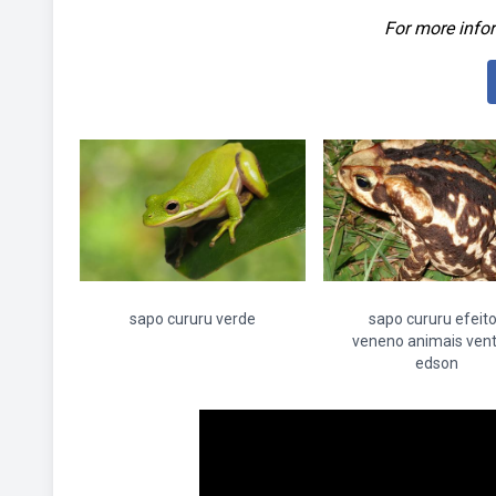
For more infor
sapo cururu verde
sapo cururu efeit
veneno animais ven
edson