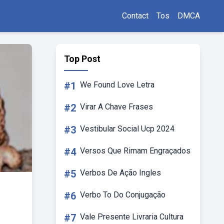
Contact
Tos
DMCA
Top Post
#1
We Found Love Letra
#2
Virar A Chave Frases
#3
Vestibular Social Ucp 2024
#4
Versos Que Rimam Engraçados
#5
Verbos De Ação Ingles
#6
Verbo To Do Conjugação
#7
Vale Presente Livraria Cultura