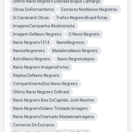
Último Navio Negreiro DoBrasil Brigue Camargo
Obras DoRomantismo
Escravos NosNavios Negreiros
Di Cavalcanti Obras
Trafico NegreiroBrasil Rotas
ImagensCampanha Abolicionista
Imagem DeNavio Negreiro
O Navio Negreiro
Navio Negreiro1514
NavioNegresco
NaviosNegrereiro
MadalenaNavio Negreiro
AstroNavio Negreiro
Navio NegreiroIepes
Navio Negreiro ImagensFortes
Replica DeNavio Negreiro
CompartimentoDos Navio Negreiro
Último Navio Negreiro DoBrasil
Navio Negreiro Bee DoCapitão Jonh Newton
Navio NegreiroSolano Trindade Iimagem
Navio NegreiroChamado Madalenaimagens
Comercio De Escravos