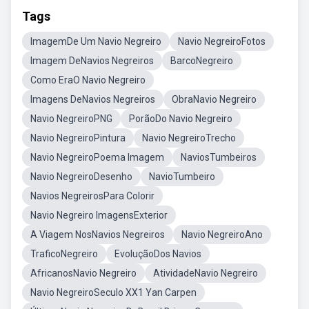
Tags
ImagemDe Um Navio Negreiro
Navio NegreiroFotos
Imagem DeNavios Negreiros
BarcoNegreiro
Como EraO Navio Negreiro
Imagens DeNavios Negreiros
ObraNavio Negreiro
Navio NegreiroPNG
PorãoDo Navio Negreiro
Navio NegreiroPintura
Navio NegreiroTrecho
Navio NegreiroPoema Imagem
NaviosTumbeiros
Navio NegreiroDesenho
NavioTumbeiro
Navios NegreirosPara Colorir
Navio Negreiro ImagensExterior
A Viagem NosNavios Negreiros
Navio NegreiroAno
TraficoNegreiro
EvoluçãoDos Navios
AfricanosNavio Negreiro
AtividadeNavio Negreiro
Navio NegreiroSeculo XX1 Yan Carpen