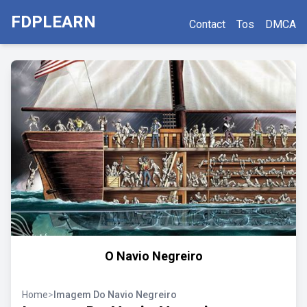
FDPLEARN
Contact
Tos
DMCA
O Navio Negreiro
Home
>
Imagem Do Navio Negreiro