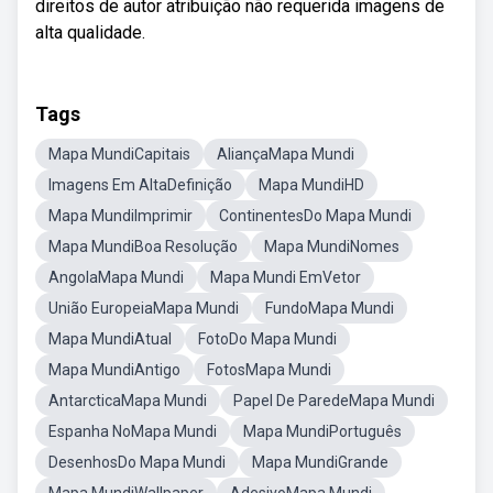
direitos de autor atribuição não requerida imagens de
alta qualidade.
Tags
Mapa MundiCapitais
AliançaMapa Mundi
Imagens Em AltaDefinição
Mapa MundiHD
Mapa MundiImprimir
ContinentesDo Mapa Mundi
Mapa MundiBoa Resolução
Mapa MundiNomes
AngolaMapa Mundi
Mapa Mundi EmVetor
União EuropeiaMapa Mundi
FundoMapa Mundi
Mapa MundiAtual
FotoDo Mapa Mundi
Mapa MundiAntigo
FotosMapa Mundi
AntarcticaMapa Mundi
Papel De ParedeMapa Mundi
Espanha NoMapa Mundi
Mapa MundiPortuguês
DesenhosDo Mapa Mundi
Mapa MundiGrande