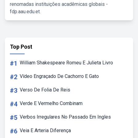
renomadas instituições acadêmicas globais -
fdp.aau.edu.et.
Top Post
#1
William Shakespeare Romeu E Julieta Livro
#2
Vídeo Engraçado De Cachorro E Gato
#3
Verso De Folia De Reis
#4
Verde E Vermelho Combinam
#5
Verbos Irregulares No Passado Em Ingles
#6
Veia E Arteria Diferença