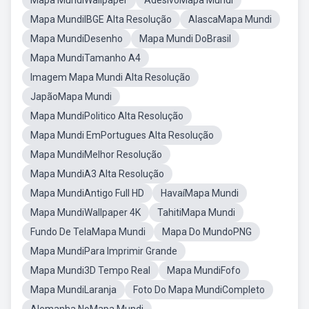
Mapa MundiWallpaper
AdesivoMapa Mundi
Mapa MundiIBGE Alta Resolução
AlascaMapa Mundi
Mapa MundiDesenho
Mapa Mundi DoBrasil
Mapa MundiTamanho A4
Imagem Mapa Mundi Alta Resolução
JapãoMapa Mundi
Mapa MundiPolitico Alta Resolução
Mapa Mundi EmPortugues Alta Resolução
Mapa MundiMelhor Resolução
Mapa MundiA3 Alta Resolução
Mapa MundiAntigo Full HD
HavaíMapa Mundi
Mapa MundiWallpaper 4K
TahitiMapa Mundi
Fundo De TelaMapa Mundi
Mapa Do MundoPNG
Mapa MundiPara Imprimir Grande
Mapa Mundi3D Tempo Real
Mapa MundiFofo
Mapa MundiLaranja
Foto Do Mapa MundiCompleto