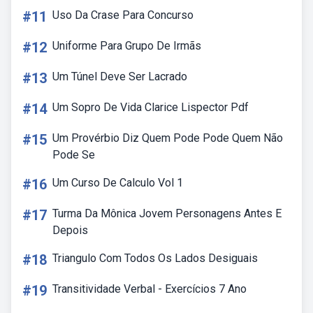
#11
Uso Da Crase Para Concurso
#12
Uniforme Para Grupo De Irmãs
#13
Um Túnel Deve Ser Lacrado
#14
Um Sopro De Vida Clarice Lispector Pdf
#15
Um Provérbio Diz Quem Pode Pode Quem Não
Pode Se
#16
Um Curso De Calculo Vol 1
#17
Turma Da Mônica Jovem Personagens Antes E
Depois
#18
Triangulo Com Todos Os Lados Desiguais
#19
Transitividade Verbal - Exercícios 7 Ano