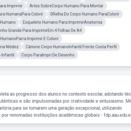
ra Imprimir
Artes SobreCorpo Humano Para Montar
ura HumanaPara Colorir
0Relha Do Corpo Humano ParaColorir
o Humano
Esqueleto Humano Para ImprimirAnatomia
ho Grande Para ImprimirEm 4 Folhas De A4
HumanoParra Imprimir E Colorir
a Nitidez
Cânone Corpo HumanoInfantil Frente Costa Perfil
nfantil
Corpo ParaImpri De Desenho
leta ao progresso dos alunos no contexto escolar, adotando té
tênticas e são impulsionadas por criatividade e entusiasmo. M
etória para se tornarem uma geração excepcional, utilizando
 por renomadas instituições acadêmicas globais - fdp.aau.edu.et