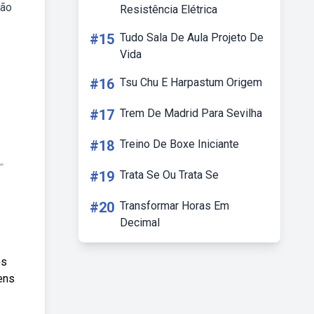
ção
Resistência Elétrica
#15
Tudo Sala De Aula Projeto De
Vida
#16
Tsu Chu E Harpastum Origem
#17
Trem De Madrid Para Sevilha
#18
Treino De Boxe Iniciante
#19
Trata Se Ou Trata Se
#20
Transformar Horas Em
Decimal
os
ens