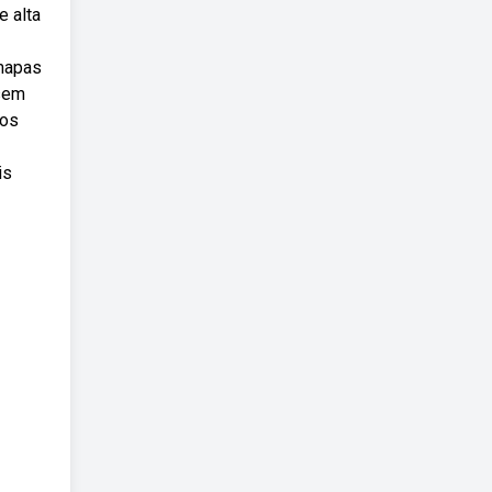
e alta
 mapas
 sem
sos
is