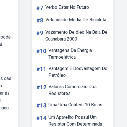
#7
Verbo Estar No Futuro
#8
Velocidade Media De Bicicleta
#9
Vazamento De óleo Na Baia De
ê pode
Guanabara 2000
ra
#10
Vantagens Da Energia
Termoelétrica
#11
Vantagem E Desvantagem Do
Petróleo
as das
re
#12
Valores Comerciais Dos
ar as
Resistores
e
#13
Uma Urna Contem 10 Bolas
umano
#14
Um Aparelho Possui Um
Resistor Com Determinada