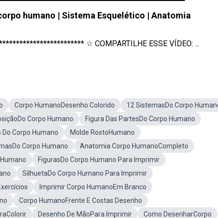
 corpo humano | Sistema Esquelético | Anatomia
************************* ☆ COMPARTILHE ESSE VÍDEO: ...
o
Corpo HumanoDesenho Colorido
12 SistemasDo Corpo Human
siçãoDo Corpo Humano
Figura Das PartesDo Corpo Humano
 Do Corpo Humano
Molde RostoHumano
emasDo Corpo Humano
Anatomia Corpo HumanoCompleto
o Humano
FigurasDo Corpo Humano Para Imprimir
mano
SilhuetaDo Corpo Humano Para Imprimir
ercícios
Imprimir Corpo HumanoEm Branco
ano
Corpo HumanoFrente E Costas Desenho
aColorir
Desenho De MãoPara Imprimir
Como DesenharCorpo