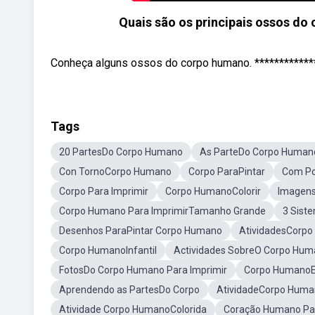
Quais são os principais ossos do
Conheça alguns ossos do corpo humano. ************
Tags
20 PartesDo Corpo Humano
As ParteDo Corpo Human
Con TornoCorpo Humano
Corpo ParaPintar
Com Po
Corpo Para Imprimir
Corpo HumanoColorir
Imagens
Corpo Humano Para ImprimirTamanho Grande
3 Sist
Desenhos ParaPintar Corpo Humano
AtividadesCorp
Corpo HumanoInfantil
Actividades SobreO Corpo Hu
FotosDo Corpo Humano Para Imprimir
Corpo HumanoEx
Aprendendo as PartesDo Corpo
AtividadeCorpo Hum
Atividade Corpo HumanoColorida
Coração Humano Par