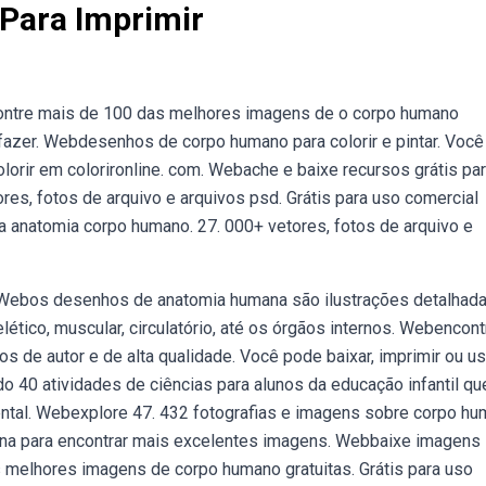
ara Imprimir
ontre mais de 100 das melhores imagens de o corpo humano
o fazer. Webdesenhos de corpo humano para colorir e pintar. Voc
lorir em colorironline. com. Webache e baixe recursos grátis pa
res, fotos de arquivo e arquivos psd. Grátis para uso comercial
a anatomia corpo humano. 27. 000+ vetores, fotos de arquivo e
e. Webos desenhos de anatomia humana são ilustrações detalhad
tico, muscular, circulatório, até os órgãos internos. Webencont
 de autor e de alta qualidade. Você pode baixar, imprimir ou us
o 40 atividades de ciências para alunos da educação infantil qu
ntal. Webexplore 47. 432 fotografias e imagens sobre corpo h
na para encontrar mais excelentes imagens. Webbaixe imagens
 melhores imagens de corpo humano gratuitas. Grátis para uso