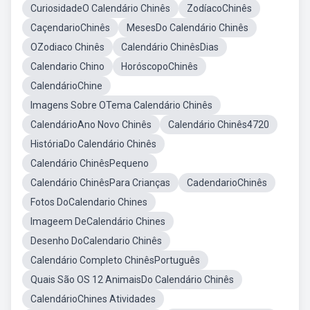
CuriosidadeO Calendário Chinês
ZodíacoChinês
CaçendarioChinês
MesesDo Calendário Chinês
OZodiaco Chinês
Calendário ChinêsDias
Calendario Chino
HoróscopoChinês
CalendárioChine
Imagens Sobre OTema Calendário Chinês
CalendárioAno Novo Chinês
Calendário Chinês4720
HistóriaDo Calendário Chinês
Calendário ChinêsPequeno
Calendário ChinêsPara Crianças
CadendarioChinês
Fotos DoCalendario Chines
Imageem DeCalendário Chines
Desenho DoCalendario Chinês
Calendário Completo ChinêsPortuguês
Quais São OS 12 AnimaisDo Calendário Chinês
CalendárioChines Atividades