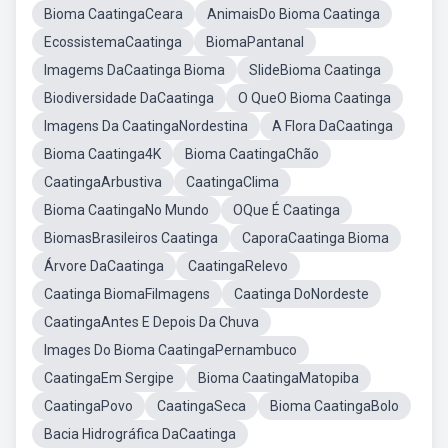
Bioma CaatingaCeara
AnimaisDo Bioma Caatinga
EcossistemaCaatinga
BiomaPantanal
Imagems DaCaatinga Bioma
SlideBioma Caatinga
Biodiversidade DaCaatinga
O QueO Bioma Caatinga
Imagens Da CaatingaNordestina
A Flora DaCaatinga
Bioma Caatinga4K
Bioma CaatingaChão
CaatingaArbustiva
CaatingaClima
Bioma CaatingaNo Mundo
OQue É Caatinga
BiomasBrasileiros Caatinga
CaporaCaatinga Bioma
Árvore DaCaatinga
CaatingaRelevo
Caatinga BiomaFilmagens
Caatinga DoNordeste
CaatingaAntes E Depois Da Chuva
Images Do Bioma CaatingaPernambuco
CaatingaEm Sergipe
Bioma CaatingaMatopiba
CaatingaPovo
CaatingaSeca
Bioma CaatingaBolo
Bacia Hidrográfica DaCaatinga