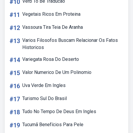
#10
Verb To Be Traducao
#11
Vegetais Ricos Em Proteina
#12
Vassoura Tira Teia De Aranha
#13
Varios Filosofos Buscam Relacionar Os Fatos
Historicos
#14
Variegata Rosa Do Deserto
#15
Valor Numerico De Um Polinomio
#16
Uva Verde Em Ingles
#17
Turismo Sul Do Brasil
#18
Tudo No Tempo De Deus Em Ingles
#19
Tucumã Benefícios Para Pele