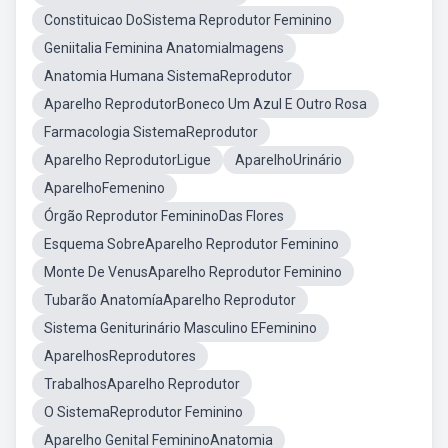
Constituicao DoSistema Reprodutor Feminino
Geniitalia Feminina AnatomiaImagens
Anatomia Humana SistemaReprodutor
Aparelho ReprodutorBoneco Um Azul E Outro Rosa
Farmacologia SistemaReprodutor
Aparelho ReprodutorLigue
AparelhoUrinário
AparelhoFemenino
Órgão Reprodutor FemininoDas Flores
Esquema SobreAparelho Reprodutor Feminino
Monte De VenusAparelho Reprodutor Feminino
Tubarão AnatomíaAparelho Reprodutor
Sistema Geniturinário Masculino EFeminino
AparelhosReprodutores
TrabalhosAparelho Reprodutor
O SistemaReprodutor Feminino
Aparelho Genital FemininoAnatomia