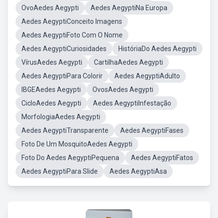
OvoAedes Aegypti
Aedes AegyptiNa Europa
Aedes AegyptiConceito Imagens
Aedes AegyptiFoto Com O Nome
Aedes AegyptiCuriosidades
HistóriaDo Aedes Aegypti
VírusAedes Aegypti
CartilhaAedes Aegypti
Aedes AegyptiPara Colorir
Aedes AegyptiAdulto
IBGEAedes Aegypti
OvosAedes Aegypti
CicloAedes Aegypti
Aedes AegyptiInfestação
MorfologiaAedes Aegypti
Aedes AegyptiTransparente
Aedes AegyptiFases
Foto De Um MosquitoAedes Aegypti
Foto Do Aedes AegyptiPequena
Aedes AegyptiFatos
Aedes AegyptiPara Slide
Aedes AegyptiAsa