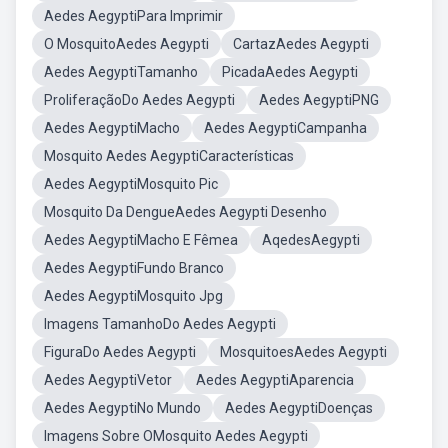
Aedes AegyptiPara Imprimir
O MosquitoAedes Aegypti
CartazAedes Aegypti
Aedes AegyptiTamanho
PicadaAedes Aegypti
ProliferaçãoDo Aedes Aegypti
Aedes AegyptiPNG
Aedes AegyptiMacho
Aedes AegyptiCampanha
Mosquito Aedes AegyptiCaracterísticas
Aedes AegyptiMosquito Pic
Mosquito Da DengueAedes Aegypti Desenho
Aedes AegyptiMacho E Fêmea
AqedesAegypti
Aedes AegyptiFundo Branco
Aedes AegyptiMosquito Jpg
Imagens TamanhoDo Aedes Aegypti
FiguraDo Aedes Aegypti
MosquitoesAedes Aegypti
Aedes AegyptiVetor
Aedes AegyptiAparencia
Aedes AegyptiNo Mundo
Aedes AegyptiDoenças
Imagens Sobre OMosquito Aedes Aegypti