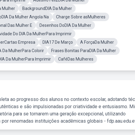
Para Imprimir
Adesivo FelizDIA Da Mulher
a Mulher
BackgroundDIA Da Mulher
oDIA Da Mulher Angola Na
Charge Sobre asMulheres
onal Das Mulher E
Desenhos DoDIA Da Mulher
vidade Do DIA Da MulherPara Imprimir
herCartao Empresa
DIA17 De Março
A ForçaDa Mulher
A Da MulherPara Colorir
Frases Bonitas ParaDIA Da Mulher
DIA Da MulherPara Imprimir
CaféDas Mulheres
leta ao progresso dos alunos no contexto escolar, adotando té
tênticas e são impulsionadas por criatividade e entusiasmo. M
etória para se tornarem uma geração excepcional, utilizando
 por renomadas instituições acadêmicas globais - fdp.aau.edu.et