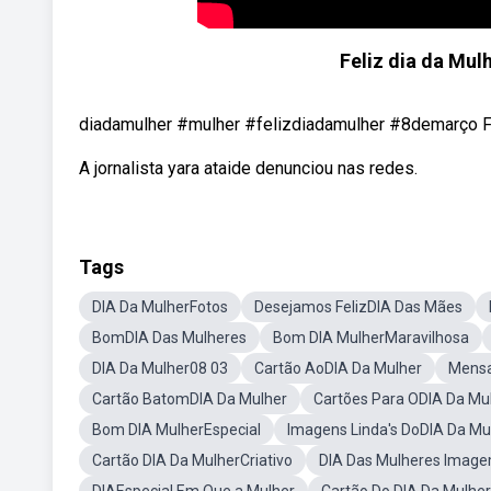
Feliz dia da Mul
diadamulher #mulher #felizdiadamulher #8demarço Fel
A jornalista yara ataide denunciou nas redes.
Tags
DIA Da MulherFotos
Desejamos FelizDIA Das Mães
BomDIA Das Mulheres
Bom DIA MulherMaravilhosa
DIA Da Mulher08 03
Cartão AoDIA Da Mulher
Mensa
Cartão BatomDIA Da Mulher
Cartões Para ODIA Da Mu
Bom DIA MulherEspecial
Imagens Linda's DoDIA Da Mu
Cartão DIA Da MulherCriativo
DIA Das Mulheres Imag