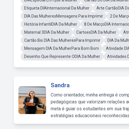
DIAEspecial Em Que a Mulher
Cartão Do DIA Da Mulher
Etiqueta DIAInternacional Da Mulher
Arte CartãoDIA D
DIA Das MulheresMensagens Para Imprimir
2 De Març
História InfantilDIA Da Mulher
8 De MarçoDIA Internaci
Maternal 3DIA Da Mulher
CartoesDIA Da Mulher
Ati
Cartão Bis DIA Das MulheresPara Imprimir
DIA Da Mul
Mensagem DIA Da MulherPara Bom Bom
Atividade DI
Desenho Que Represente ODIA Da Mulher
Atividades 
Sandra
Como orientador, minha entrega é comp
pedagógicas que valorizam relações au
meta é guiar os estudantes em sua traj
estratégias educacionais reconhecidas