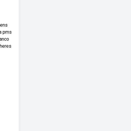
gens
ra pms
banco
lheres