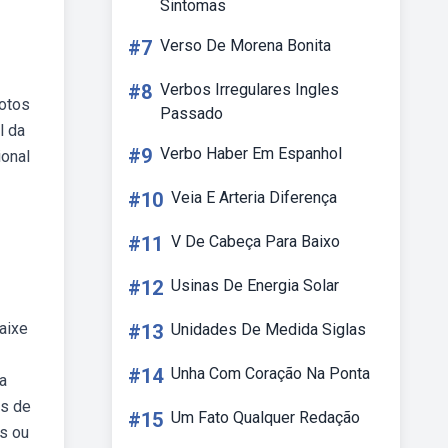
Sintomas
#7
Verso De Morena Bonita
#8
Verbos Irregulares Ingles
fotos
Passado
l da
#9
Verbo Haber Em Espanhol
ional
#10
Veia E Arteria Diferença
#11
V De Cabeça Para Baixo
#12
Usinas De Energia Solar
aixe
#13
Unidades De Medida Siglas
#14
Unha Com Coração Na Ponta
a
ns de
#15
Um Fato Qualquer Redação
ns ou