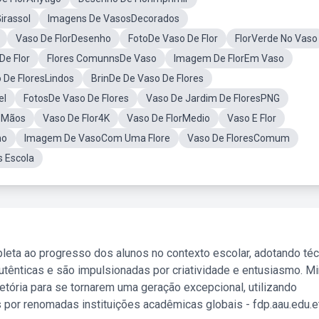
irassol
Imagens De VasosDecorados
Vaso De FlorDesenho
FotoDe Vaso De Flor
FlorVerde No Vaso
De Flor
Flores ComunnsDe Vaso
Imagem De FlorEm Vaso
 De FloresLindos
BrinDe De Vaso De Flores
el
FotosDe Vaso De Flores
Vaso De Jardim De FloresPNG
s Mãos
Vaso De Flor4K
Vaso De FlorMedio
Vaso E Flor
no
Imagem De VasoCom Uma Flore
Vaso De FloresComum
 Escola
leta ao progresso dos alunos no contexto escolar, adotando té
tênticas e são impulsionadas por criatividade e entusiasmo. M
etória para se tornarem uma geração excepcional, utilizando
 por renomadas instituições acadêmicas globais - fdp.aau.edu.et