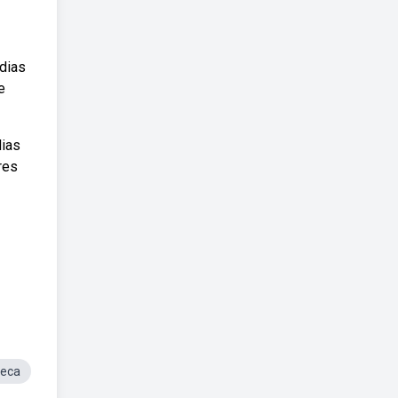
dias
e
dias
res
Seca