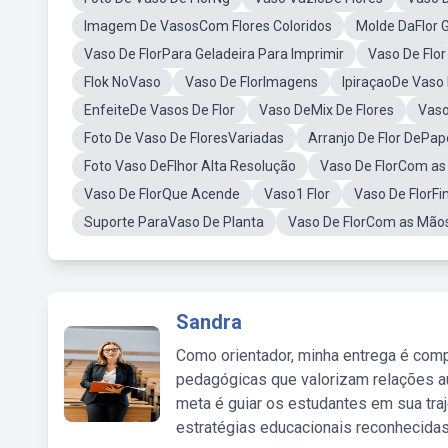
Imagem De VasosCom Flores Coloridos
Molde DaFlor G
Vaso De FlorPara Geladeira Para Imprimir
Vaso De Flor
Flok NoVaso
Vaso De FlorImagens
IpiraçaoDe Vaso 
EnfeiteDe Vasos De Flor
Vaso DeMix De Flores
Vaso
Foto De Vaso De FloresVariadas
Arranjo De Flor DePap
Foto Vaso DeFlhor Alta Resolução
Vaso De FlorCom a
Vaso De FlorQue Acende
Vaso1 Flor
Vaso De FlorFi
Suporte ParaVaso De Planta
Vaso De FlorCom as Mãos
Sandra
Como orientador, minha entrega é comp
pedagógicas que valorizam relações au
meta é guiar os estudantes em sua traj
estratégias educacionais reconhecidas