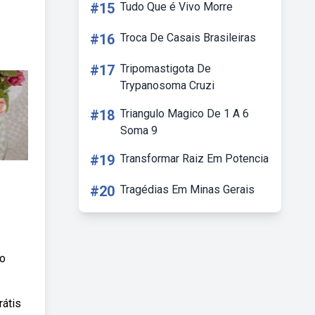
#15
Tudo Que é Vivo Morre
#16
Troca De Casais Brasileiras
#17
Tripomastigota De
Trypanosoma Cruzi
#18
Triangulo Magico De 1 A 6
Soma 9
#19
Transformar Raiz Em Potencia
#20
Tragédias Em Minas Gerais
to
rátis