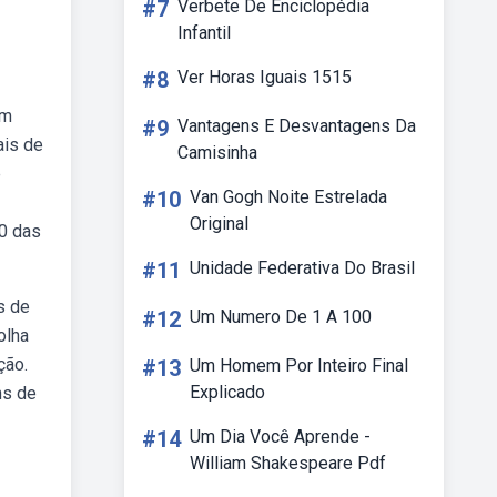
#7
Verbete De Enciclopédia
Infantil
#8
Ver Horas Iguais 1515
om
#9
Vantagens E Desvantagens Da
ais de
Camisinha
e
#10
Van Gogh Noite Estrelada
Original
00 das
#11
Unidade Federativa Do Brasil
s de
#12
Um Numero De 1 A 100
olha
ção.
#13
Um Homem Por Inteiro Final
Explicado
ns de
#14
Um Dia Você Aprende -
William Shakespeare Pdf