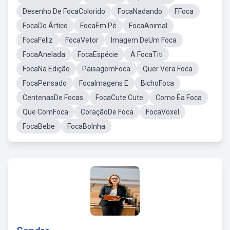
Desenho De FocaColorido
FocaNadando
FFoca
FocaDo Ártico
FocaEm Pé
FocaAnimal
FocaFeliz
FocaVetor
Imagem DeUm Foca
FocaAnelada
FocaEspécie
A FocaTiti
FocaNa Edição
PaisagemFoca
Quer Vera Foca
FocaPensado
FocaImagens E
BichoFoca
CentenasDe Focas
FocaCute Cute
Como Éa Foca
Que ComFoca
CoraçãoDe Foca
FocaVoxel
FocaBebe
FocaBolnha