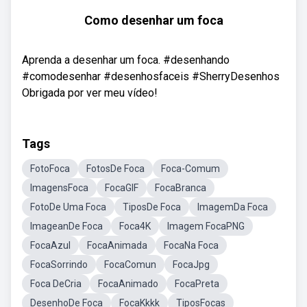
Como desenhar um foca
Aprenda a desenhar um foca. #desenhando
#comodesenhar #desenhosfaceis #SherryDesenhos
Obrigada por ver meu vídeo!
Tags
FotoFoca
FotosDe Foca
Foca-Comum
ImagensFoca
FocaGIF
FocaBranca
FotoDe Uma Foca
TiposDe Foca
ImagemDa Foca
ImageanDe Foca
Foca4K
Imagem FocaPNG
FocaAzul
FocaAnimada
FocaNa Foca
FocaSorrindo
FocaComun
FocaJpg
Foca DeCria
FocaAnimado
FocaPreta
DesenhoDe Foca
FocaKkkk
TiposFocas