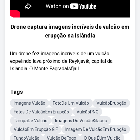
Drone captura imagens incríveis de vulcão em
erupção na Islândia
Um drone fez imagens incríveis de um vulcão
expelindo lava próximo de Reykjavik, capital da
Islândia. O Monte Fagradalsfjall ...
Tags
Imagens Vulcão
FotoDe Um Vulcão
VulcãoErupção
Fotos De VulcãoEm Erupção
VulcãoPNG
TampaDe Vulcão
Imagens Do VulcãoKilauea
VulcãoEm Erupção GIF
Imagem De VulcãoEm Erupção
FundoVulcão
Vulcão DeFogo
O Que ÉUm Vulcão