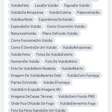
VulcãoFeliz
LavaDe Vulcão
FiguraDe Vulcão
VulcãoDa Amazônia
VulcãoColima
PalavraVulcão
Vulcãoa Noite
Experiência DoVulcão
ExplosãoDe Vulcão
Como OcorreUm Vulcão
NaturezaVulcão
Plano DeFundo Vulcão
Como FuncionaUm Vulcão
Como É DentroDe Um Vulcão
VulcãoAmazonas
VulcãoVetor
Fotos De VulcãoExtinto
HomemDe Vulcão
Foto De VulcãoAtivo
Foto De VulcãoBem Realista
VulcãoAberto
Imagem De VulcãoApartes Dele
VulcãoCom Fumaça
Partes DoVulcão
Vulcão EFumaça
VulcãoEm Erupção Imagens HD
Imagens DeCasas Térreas
VulcãoSem Fundo PNG
Onde Fica OVulcão De Fogo
VulcãoElememto Fogo
Foto Da Fênix SaindoDe Um Vulcão