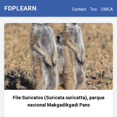
FDPLEARN
Contact
Tos
DMCA
File:Suricatos (Suricata suricatta), parque
nacional Makgadikgadi Pans