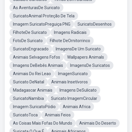
As AventurasDe Suricato
SuricatoAnimal Proteção De Tela
Imagem SuricatoPreguiça PNG
SuricatoDesenhos
FilhoteDe Suricato
Imagens Radicais
FotoDe Suricato
Filhote DeOrnitorrinco
SuricatoEngracado
ImagensDe Um Suricato
Animais Selvagens Fofos
Wallpapers Animals
Imagens DeBebês Animais
ImagensDe Suricatos
Animais Do Rei Leao
ImagenSuricato
Suricato DeNatal
Animais Insetívoros
Madagascar Animais
Imagens DeSulicato
SuricatoNamibia
Suricato ImagemCircular
Imagem SuricatoPódio
Animais Africa
SuricatoToca
Animais Feios
As Coisas Mais Fofas Do Mundo
Animais Do Deserto
Suricata O Que É
Animais Africanos