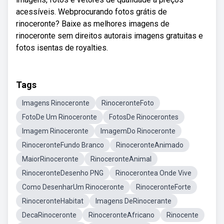
acessíveis. Webprocurando fotos grátis de
rinoceronte? Baixe as melhores imagens de
rinoceronte sem direitos autorais imagens gratuitas e
fotos isentas de royalties.
Tags
Imagens Rinoceronte
RinoceronteFoto
FotoDe Um Rinoceronte
FotosDe Rinocerontes
Imagem Rinoceronte
ImagemDo Rinoceronte
RinoceronteFundo Branco
RinoceronteAnimado
MaiorRinoceronte
RinoceronteAnimal
RinoceronteDesenho PNG
Rinocerontea Onde Vive
Como DesenharUm Rinoceronte
RinoceronteForte
RinoceronteHabitat
Imagens DeRinocerante
DecaRinoceronte
RinoceronteAfricano
Rinocente