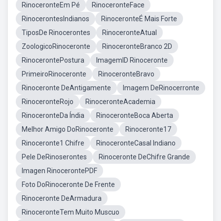
RinoceronteEm Pé
RinoceronteFace
RinocerontesIndianos
RinoceronteÉ Mais Forte
TiposDe Rinocerontes
RinoceronteAtual
ZoologicoRinoceronte
RinoceronteBranco 2D
RinocerontePostura
ImagemID Rinoceronte
PrimeiroRinoceronte
RinoceronteBravo
Rinoceronte DeAntigamente
Imagem DeRinocerronte
RinoceronteRojo
RinoceronteAcademia
RinoceronteDa Índia
RinoceronteBoca Aberta
Melhor Amigo DoRinoceronte
Rinoceronte17
Rinoceronte1 Chifre
RinoceronteCasal Indiano
Pele DeRinoserontes
Rinoceronte DeChifre Grande
Imagen RinocerontePDF
Foto DoRinoceronte De Frente
Rinoceronte DeArmadura
RinoceronteTem Muito Muscuo