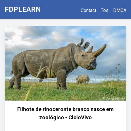
FDPLEARN
Contact
Tos
DMCA
Filhote de rinoceronte branco nasce em
zoológico - CicloVivo