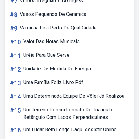
#7
Verbos Irregulares Do Ingles
#8
Vasos Pequenos De Ceramica
#9
Varginha Fica Perto De Qual Cidade
#10
Valor Das Notas Musicais
#11
Uréia Para Que Serve
#12
Unidade De Medida De Energia
#13
Uma Família Feliz Livro Pdf
#14
Uma Determinada Equipe De Vôlei Já Realizou
#15
Um Terreno Possui Formato De Triângulo
Retângulo Com Lados Perpendiculares
#16
Um Lugar Bem Longe Daqui Assistir Online