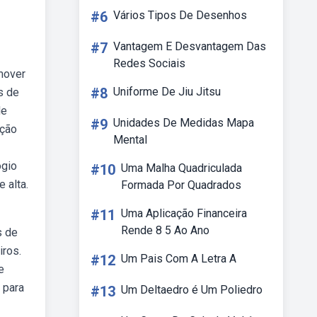
#6
Vários Tipos De Desenhos
#7
Vantagem E Desvantagem Das
Redes Sociais
mover
#8
Uniforme De Jiu Jitsu
s de
de
#9
Unidades De Medidas Mapa
eção
Mental
ógio
#10
Uma Malha Quadriculada
 alta.
Formada Por Quadrados
#11
Uma Aplicação Financeira
Rende 8 5 Ao Ano
s de
iros.
#12
Um Pais Com A Letra A
e
 para
#13
Um Deltaedro é Um Poliedro