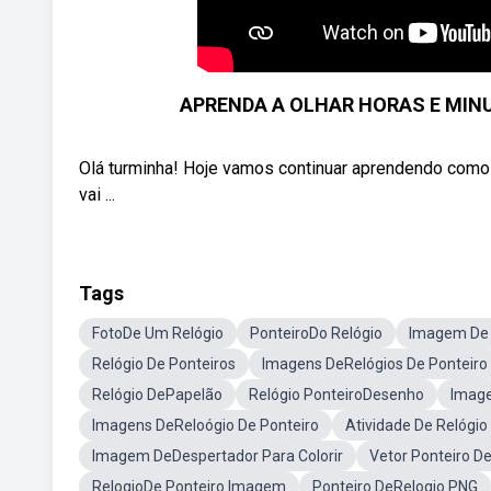
APRENDA A OLHAR HORAS E MIN
Olá turminha! Hoje vamos continuar aprendendo como 
vai ...
Tags
FotoDe Um Relógio
PonteiroDo Relógio
Imagem De 
Relógio De Ponteiros
Imagens DeRelógios De Ponteiro
Relógio DePapelão
Relógio PonteiroDesenho
Image
Imagens DeReloógio De Ponteiro
Atividade De Relógio
Imagem DeDespertador Para Colorir
Vetor Ponteiro D
RelogioDe Ponteiro Imagem
Ponteiro DeRelogio PNG