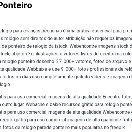
Ponteiro
elógio para crianças pequenas é uma prática essencial para pro
relógio sem direitos de autor atribuição não requerida imagen
k de ponteiro de relogio da istock. Webencontre imagens stock 
ock, objetos 3d, ilustrações e vetores livres de direitos na col
 relogio ponteiro desenho. 27. 000+ vetores, fotos de arquivo e
lta qualidade Webbaixe e use 9. 000+ fotos profissionais de rel
s todos os dias uso completamente gratuito vídeos e imagens de
logio.
átis para uso comercial imagens de alta qualidade Encontre foto
outro lugar. Webache e baixe recursos grátis para relogio ponte
rátis para uso comercial imagens de alta qualidade Webencontre 
reepik grátis para uso comercial imagens de alta qualidade feito
s fotos de relogio parede ponteiro mais populares no freepik.