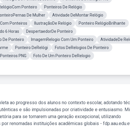
RelógioCom Ponteiro
Ponteiros De Relógio
PonteiroPernas De Mulher
Atividade DeMontar Relógio
 Com Ponteiros
IlustraçãoDe Relógio
Ponteiro RelógioBrilhante
do 6 Horas
DespertaedorDe Ponteiro
o De Ponteiro
ImagemRelogio Com Um Ponteiro
AtividadeDe Rel
larme
Ponteiro DeRelógi
Fotos DeRelogios De Ponteiro
oPonteiros PNG
Foto De Um Ponteiro DeRelogio
leta ao progresso dos alunos no contexto escolar, adotando té
tênticas e são impulsionadas por criatividade e entusiasmo. M
etória para se tornarem uma geração excepcional, utilizando
 por renomadas instituições acadêmicas globais - fdp.aau.edu.et