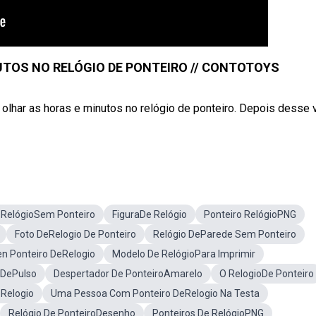
UTOS NO RELÓGIO DE PONTEIRO // CONTOTOYS
olhar as horas e minutos no relógio de ponteiro. Depois desse 
RelógioSem Ponteiro
FiguraDe Relógio
Ponteiro RelógioPNG
Foto DeRelogio De Ponteiro
Relógio DeParede Sem Ponteiro
n Ponteiro DeRelogio
Modelo De RelógioPara Imprimir
 DePulso
Despertador De PonteiroAmarelo
O RelogioDe Ponteiro
eRelogio
Uma Pessoa Com Ponteiro DeRelogio Na Testa
Relógio De PonteiroDesenho
Ponteiros De RelógioPNG