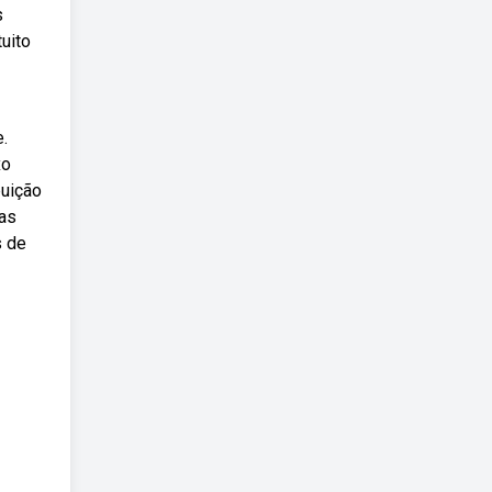
s
uito
.
xo
buição
das
s de