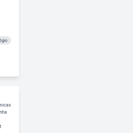
ógio
cnicas
inha
.