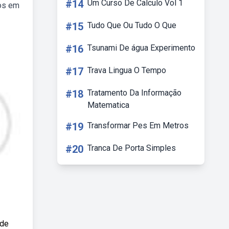
#14
Um Curso De Calculo Vol 1
dos em
#15
Tudo Que Ou Tudo O Que
#16
Tsunami De água Experimento
#17
Trava Lingua O Tempo
#18
Tratamento Da Informação
Matematica
#19
Transformar Pes Em Metros
#20
Tranca De Porta Simples
 de