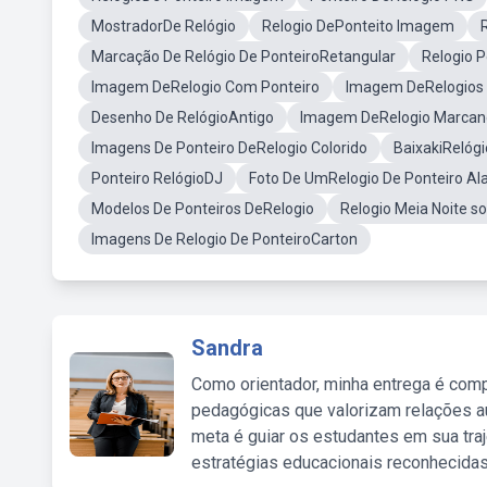
MostradorDe Relógio
Relogio DePonteito Imagem
Marcação De Relógio De PonteiroRetangular
Relogio 
Imagem DeRelogio Com Ponteiro
Imagem DeRelogios
Desenho De RelógioAntigo
Imagem DeRelogio Marcan
Imagens De Ponteiro DeRelogio Colorido
BaixakiRelógi
Ponteiro RelógioDJ
Foto De UmRelogio De Ponteiro A
Modelos De Ponteiros DeRelogio
Relogio Meia Noite s
Imagens De Relogio De PonteiroCarton
Sandra
Como orientador, minha entrega é comp
pedagógicas que valorizam relações au
meta é guiar os estudantes em sua traj
estratégias educacionais reconhecidas