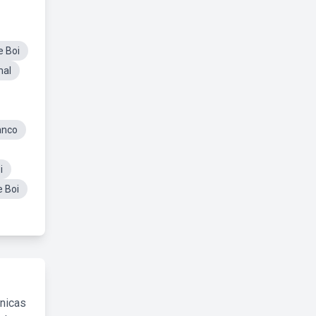
e Boi
mal
anco
i
e Boi
cnicas