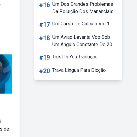
.
#16
Um Dos Grandes Problemas
Da Poluição Dos Mananciais
#17
Um Curso De Calculo Vol 1
#18
Um Aviao Levanta Voo Sob
Um Angulo Constante De 20
#19
Trust In You Tradução
#20
Trava Lingua Para Dicção
i
ns de