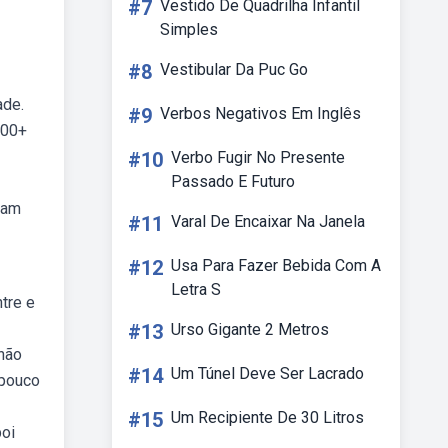
#7
Vestido De Quadrilha Infantil
Simples
#8
Vestibular Da Puc Go
ade.
#9
Verbos Negativos Em Inglês
000+
#10
Verbo Fugir No Presente
Passado E Futuro
sam
#11
Varal De Encaixar Na Janela
#12
Usa Para Fazer Bebida Com A
Letra S
tre e
#13
Urso Gigante 2 Metros
 não
#14
Um Túnel Deve Ser Lacrado
 pouco
#15
Um Recipiente De 30 Litros
boi