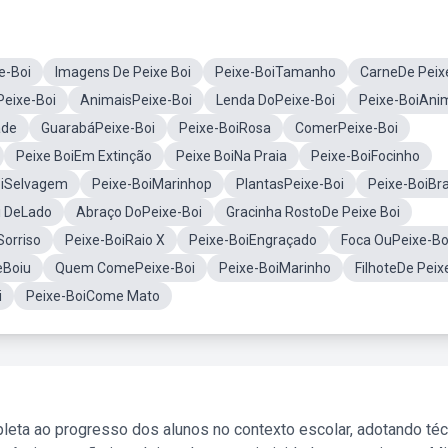
e-Boi
Imagens De Peixe Boi
Peixe-BoiTamanho
CarneDe Peix
Peixe-Boi
AnimaisPeixe-Boi
Lenda DoPeixe-Boi
Peixe-BoiAni
ade
GuarabáPeixe-Boi
Peixe-BoiRosa
ComerPeixe-Boi
Peixe BoiEm Extinção
Peixe BoiNa Praia
Peixe-BoiFocinho
oiSelvagem
Peixe-BoiMarinhop
PlantasPeixe-Boi
Peixe-BoiBr
i DeLado
Abraço DoPeixe-Boi
Gracinha RostoDe Peixe Boi
Sorriso
Peixe-BoiRaio X
Peixe-BoiEngraçado
Foca OuPeixe-Bo
eBoiu
Quem ComePeixe-Boi
Peixe-BoiMarinho
FilhoteDe Peix
i
Peixe-BoiCome Mato
leta ao progresso dos alunos no contexto escolar, adotando té