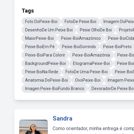
Tags
Foto DoPeixe-Boi
FotoDe Peixe Boi
Imagem DoPeix
DesenhoDe Um Peixe Boi
Peixe OlhoDe Boi
Projeto
MaiorPeixe-Boi
Peixe-BoiAmazônico
Peixe-BoiCid
Peixe BoiEm Pé
Peixe-BoiSorrindo
Peixe-BoiPreto
Peixe-BoiPara Colorir
Peixe-BoiAmazônia
Peixe-B
BackgroundPeixe-Boi
EtogramaPeixe-Boi
Peixe Bo
Peixe BoiNa Rede
FotoDe Uma Peixe-Boi
Peixe-Boi
Anatomia DoPeixe-Boi
OvoPeixe-Boi
Imagem Peix
Imagen Peixe-BoiFundo Branco
DevoradorDe Peixe Bo
Sandra
Como orientador, minha entrega é comp