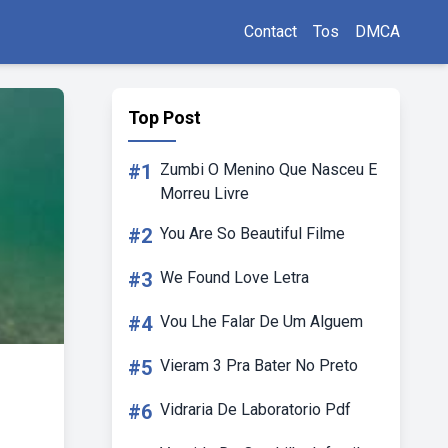
Contact
Tos
DMCA
Top Post
#1
Zumbi O Menino Que Nasceu E
Morreu Livre
#2
You Are So Beautiful Filme
#3
We Found Love Letra
#4
Vou Lhe Falar De Um Alguem
#5
Vieram 3 Pra Bater No Preto
#6
Vidraria De Laboratorio Pdf