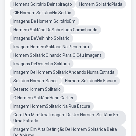
Homens Solitário DeInspiração
Homem SolitárioPiada
GIF Homem SolitárioNo Sertão
Imagens De Homem SolitárioEm
Homem Solitário DeSobretudo Caminhando
Imagens DeVelhinho Solitário
Imagem HomemSolitario Na Penumbra
Homem SolitárioOlhando Para O Céu Imagens
Imagens DeDesenho Solitário
Imagem De Homem SolitárioAndando Numa Estrada
Solitário HomemBanco
Homem SolitárioNo Escuro
DesertoHomem Solitário
O Homem SolitárioHenri Cartier
Imagem HomemSolitario Na Rua Escura
Gere Pra MimUma Imagem De Um Homem Solitário Em
Uma Estrada
Imagem Em Alta Definição De Homem Solitárioa Beira
Do Abismo