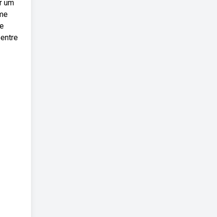
r um
ime
de
 entre