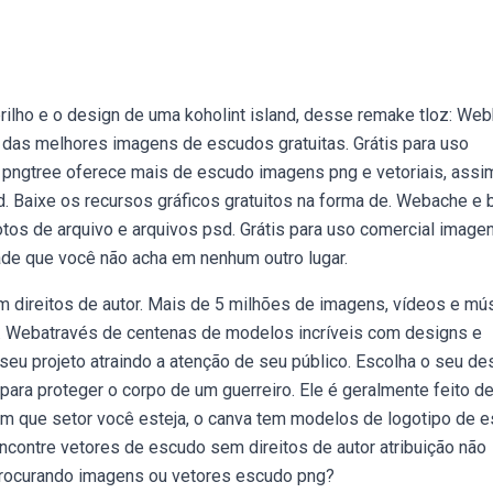
ilho e o design de uma koholint island, desse remake tloz: We
das melhores imagens de escudos gratuitas. Grátis para uso
a pngtree oferece mais de escudo imagens png e vetoriais, assi
. Baixe os recursos gráficos gratuitos na forma de. Webache e 
otos de arquivo e arquivos psd. Grátis para uso comercial image
dade que você não acha em nenhum outro lugar.
 direitos de autor. Mais de 5 milhões de imagens, vídeos e mú
a. Webatravés de centenas de modelos incríveis com designs e
eu projeto atraindo a atenção de seu público. Escolha o seu des
a proteger o corpo de um guerreiro. Ele é geralmente feito d
em que setor você esteja, o canva tem modelos de logotipo de 
contre vetores de escudo sem direitos de autor atribuição não
procurando imagens ou vetores escudo png?