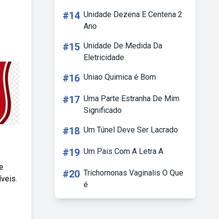
#14
Unidade Dezena E Centena 2
Ano
#15
Unidade De Medida Da
Eletricidade
#16
Uniao Quimica é Bom
#17
Uma Parte Estranha De Mim
Significado
#18
Um Túnel Deve Ser Lacrado
#19
Um Pais Com A Letra A
e
#20
Trichomonas Vaginalis O Que
veis.
é