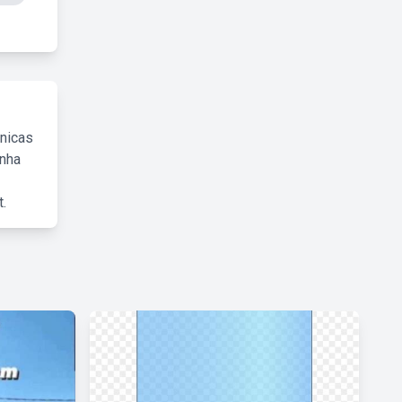
cnicas
inha
.