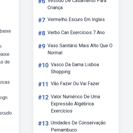
#6
Vestido De Casamento Para
Criança
#7
Vermelho Escuro Em Ingles
bbaixe
#8
Verbo Can Exercícios 7 Ano
#9
Vaso Sanitário Mais Alto Que O
m
Normal
baixe
ns de
#10
Vasco Da Gama Lisboa
Shopping
sicas
#11
Vão Fazer Ou Vai Fazer
#12
Valor Numérico De Uma
ign.
Expressão Algébrica
e
Exercícios
escudo
#13
Unidades De Conservação
Pernambuco