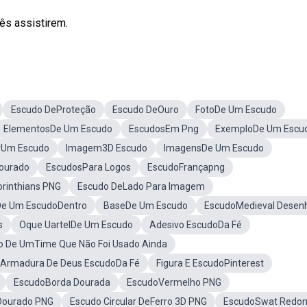
ês assistirem.
Escudo DeProteção
Escudo DeOuro
FotoDe Um Escudo
ElementosDe Um Escudo
EscudosEm Png
ExemploDe Um Escu
rUm Escudo
Imagem3D Escudo
ImagensDe Um Escudo
ourado
EscudosPara Logos
EscudoFrançapng
rinthians PNG
Escudo DeLado Para Imagem
De Um EscudoDentro
BaseDe Um Escudo
EscudoMedieval Desen
s
Oque UartelDe Um Escudo
Adesivo EscudoDa Fé
do De UmTime Que Não Foi Usado Ainda
Armadura De Deus EscudoDa Fé
Figura E EscudoPinterest
EscudoBorda Dourada
EscudoVermelho PNG
Dourado PNG
Escudo Circular DeFerro 3D PNG
EscudoSwat Redo