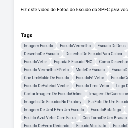
Fiz este vídeo de Fotos do Escudo do SPFC para voc
Tags
Imagem Escudo
EscudoVermelho
Escudo DeDeus
DesenhoDe Escudo
Desenho De EscudoPara Colorir
EscudoVetor
Espada E EscudoPNG
Como Desenha
Escudo Vermelho EPreto
ModeDe Escudo
EscudoD
Crie UmMolde De Escudo
EscudoFé Vetor
EscudoCo
Escudo DeFutebol Vector
EscudoTime Vetor
Logo 
Cortar Imagem De EscudoOnline
Imagem DeGuerreiro
Imagebs De EscudosNo Pixabey
E a Foto De Um Escu
Imagem De UmLF Em Um Escudo
EscudoBotafogo
Eculdo Azul Vetor Com Faixa
Con TornoDe Um Brasao
Escudo DeFerro Redondo
EscudoAbistrato
Escudo