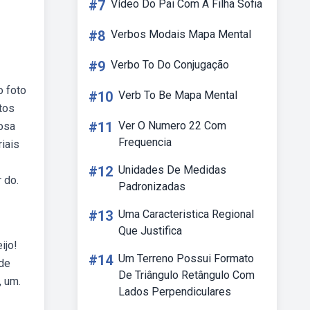
#7
Vídeo Do Pai Com A Filha Sofia
#8
Verbos Modais Mapa Mental
#9
Verbo To Do Conjugação
o foto
#10
Verb To Be Mapa Mental
tos
#11
Ver O Numero 22 Com
osa
Frequencia
iais
#12
Unidades De Medidas
 do.
Padronizadas
#13
Uma Caracteristica Regional
Que Justifica
ijo!
#14
Um Terreno Possui Formato
 de
De Triângulo Retângulo Com
, um.
Lados Perpendiculares