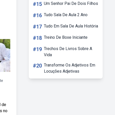
#15
Um Senhor Pai De Dois Filhos
#16
Tudo Sala De Aula 2 Ano
#17
Tudo Em Sala De Aula História
#18
Treino De Boxe Iniciante
#19
Trechos De Livros Sobre A
Vida
#20
Transforme Os Adjetivos Em
Locuções Adjetivas
te
l de
es no