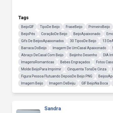
Tags
BeijoGIF
TipoDe Beijo
FraseBeijo
PrimeiroBeijo
BeijoPés
CoraçãoDe Beijo
BeijoApaixonado
Emo
Gifs De BeijosApaixonados
30 TiposDe Beijo
13 DeA
Barraca DoBeijo
Imagem De UmCasal Apaixonado
Abraço DeCasal Com Beijo
Beijinho Desenho
DIA In
ImagensRomanticas
Bebes Engraçados
Fotos Ca
Molde BeijoPara Imprimir
Cinquenta TonsDe Cinza
Figura Pessoa Flutuando DepoisDe Beijo PNG
BeijosAp
Imagem Beijo
Imagem DeBeiju
GIF BeijoNa Boca
Sandra