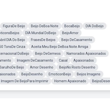
FiguraDe Beijo
Beijo DeBoa Noite
BocaBeijo
DIA DoBeijo
ticonsBeijos
DIA Mundial DoBeijo
BeijoAmor
bril DIA Do Beijo
FrasesDe Beijos
Beijo DeCasamento
50 TonsDe Cinza
Aceita Meu Beijo DeBoa Noite Amiga
ternacional DoBeijo
Beijo DeGemeos
Namorados Apaixonados
samento
Imagem DeCasamento
Casal
Apaixonados
BarulhoDe Beijo
Amor Desenho
BeijoNo Rosto Desenho
aixonados
BeijoDesenho
EmoticonBeijo
Beijos Imagens
Imagem De BeijoPara Imprimir
Homem Apaixonado
BeijosDese