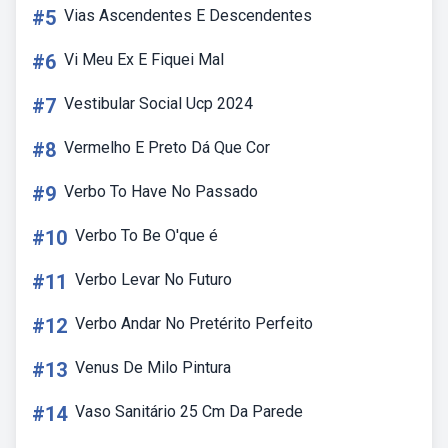
#5
Vias Ascendentes E Descendentes
#6
Vi Meu Ex E Fiquei Mal
#7
Vestibular Social Ucp 2024
#8
Vermelho E Preto Dá Que Cor
#9
Verbo To Have No Passado
#10
Verbo To Be O'que é
#11
Verbo Levar No Futuro
#12
Verbo Andar No Pretérito Perfeito
#13
Venus De Milo Pintura
#14
Vaso Sanitário 25 Cm Da Parede