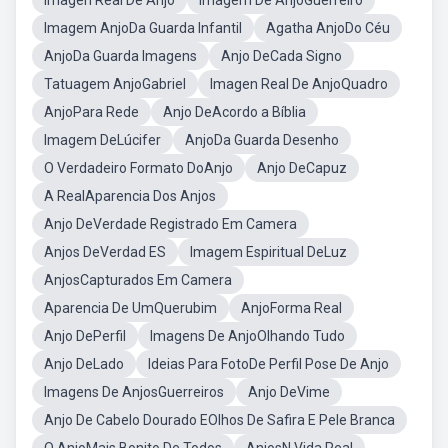
Imagen Real De Anjo
Imagem De AnjoGuerreiro
Imagem AnjoDa Guarda Infantil
Agatha AnjoDo Céu
AnjoDa Guarda Imagens
Anjo DeCada Signo
Tatuagem AnjoGabriel
Imagen Real De AnjoQuadro
AnjoPara Rede
Anjo DeAcordo a Bíblia
Imagem DeLúcifer
AnjoDa Guarda Desenho
O Verdadeiro Formato DoAnjo
Anjo DeCapuz
A RealAparencia Dos Anjos
Anjo DeVerdade Registrado Em Camera
Anjos DeVerdad ES
Imagem Espiritual DeLuz
AnjosCapturados Em Camera
Aparencia De UmQuerubim
AnjoForma Real
Anjo DePerfil
Imagens De AnjoOlhando Tudo
Anjo DeLado
Ideias Para FotoDe Perfil Pose De Anjo
Imagens De AnjosGuerreiros
Anjo DeVime
Anjo De Cabelo Dourado EOlhos De Safira E Pele Branca