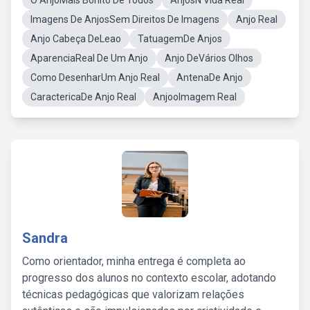
O AnjoMais Bonito De Todos
AnjosN Vida Real
Imagens De AnjosSem Direitos De Imagens
Anjo Real
Anjo Cabeça DeLeao
TatuagemDe Anjos
AparenciaReal De Um Anjo
Anjo DeVários Olhos
Como DesenharUm Anjo Real
AntenaDe Anjo
CaractericaDe Anjo Real
AnjooImagem Real
Sandra
Como orientador, minha entrega é completa ao
progresso dos alunos no contexto escolar, adotando
técnicas pedagógicas que valorizam relações