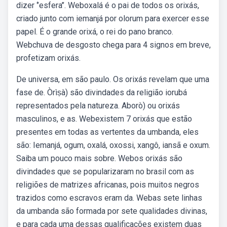
dizer ‘’esfera’’. Weboxalá é o pai de todos os orixás,
criado junto com iemanjá por olorum para exercer esse
papel. É o grande orixá, o rei do pano branco.
Webchuva de desgosto chega para 4 signos em breve,
profetizam orixás.
De universa, em são paulo. Os orixás revelam que uma
fase de. Òrìṣà) são divindades da religião iorubá
representados pela natureza. Aborò) ou orixás
masculinos, e as. Webexistem 7 orixás que estão
presentes em todas as vertentes da umbanda, eles
são: Iemanjá, ogum, oxalá, oxossi, xangô, iansã e oxum.
Saiba um pouco mais sobre. Webos orixás são
divindades que se popularizaram no brasil com as
religiões de matrizes africanas, pois muitos negros
trazidos como escravos eram da. Webas sete linhas
da umbanda são formada por sete qualidades divinas,
e para cada uma dessas qualificações existem duas