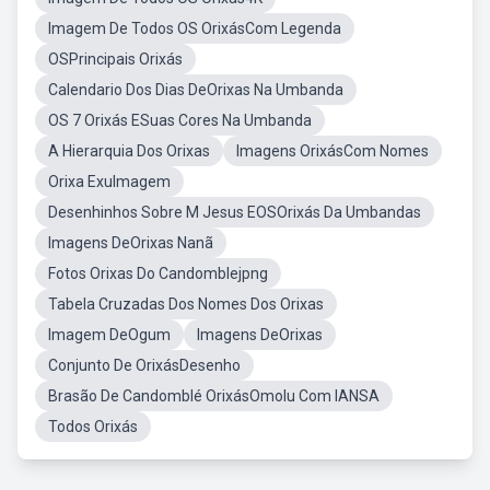
Imagem De Todos OS OrixásCom Legenda
OSPrincipais Orixás
Calendario Dos Dias DeOrixas Na Umbanda
OS 7 Orixás ESuas Cores Na Umbanda
A Hierarquia Dos Orixas
Imagens OrixásCom Nomes
Orixa ExuImagem
Desenhinhos Sobre M Jesus EOSOrixás Da Umbandas
Imagens DeOrixas Nanã
Fotos Orixas Do Candomblejpng
Tabela Cruzadas Dos Nomes Dos Orixas
Imagem DeOgum
Imagens DeOrixas
Conjunto De OrixásDesenho
Brasão De Candomblé OrixásOmolu Com IANSA
Todos Orixás