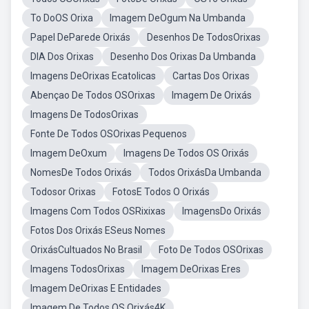
To DoOS Orixa
Imagem DeOgum Na Umbanda
Papel DeParede Orixás
Desenhos De TodosOrixas
DIA Dos Orixas
Desenho Dos Orixas Da Umbanda
Imagens DeOrixas Ecatolicas
Cartas Dos Orixas
Abençao De Todos OSOrixas
Imagem De Orixás
Imagens De TodosOrixas
Fonte De Todos OSOrixas Pequenos
Imagem DeOxum
Imagens De Todos OS Orixás
NomesDe Todos Orixás
Todos OrixásDa Umbanda
Todosor Orixas
FotosE Todos O Orixás
Imagens Com Todos OSRixixas
ImagensDo Orixás
Fotos Dos Orixás ESeus Nomes
OrixásCultuados No Brasil
Foto De Todos OSOrixas
Imagens TodosOrixas
Imagem DeOrixas Eres
Imagem DeOrixas E Entidades
Imagem De Todos OS Orixás4K