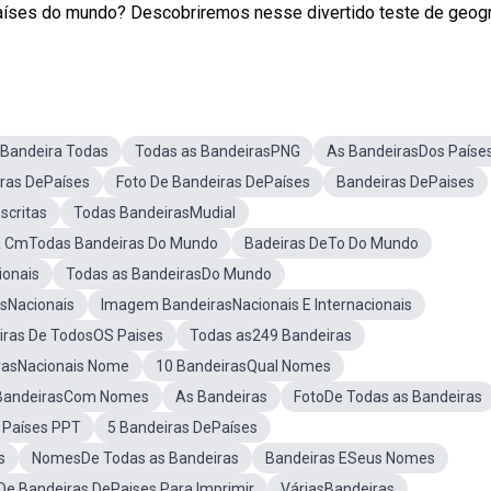
aíses do mundo? Descobriremos nesse divertido teste de geogr
Bandeira Todas
Todas as BandeirasPNG
As BandeirasDos Paíse
ras DePaíses
Foto De Bandeiras DePaíses
Bandeiras DePaises
scritas
Todas BandeirasMudial
a CmTodas Bandeiras Do Mundo
Badeiras DeTo Do Mundo
ionais
Todas as BandeirasDo Mundo
sNacionais
Imagem BandeirasNacionais E Internacionais
ras De TodosOS Paises
Todas as249 Bandeiras
rasNacionais Nome
10 BandeirasQual Nomes
 BandeirasCom Nomes
As Bandeiras
FotoDe Todas as Bandeiras
 Países PPT
5 Bandeiras DePaíses
s
NomesDe Todas as Bandeiras
Bandeiras ESeus Nomes
De Bandeiras DePaises Para Imprimir
VáriasBandeiras