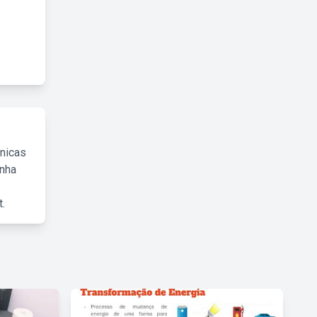
cnicas
inha
.