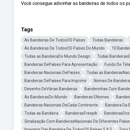
Você consegue adivinhar as bandeiras de todos os p
Tags
As Bandeiras De TodosOS Países
Todas Bandeiras
As Bandeiras De TodosOS Países Do Mundo
10 Bandei
Todas as BandeiraDo Mundo Design
Todas BandeirasE
Bandeiras DePaíses Para Apresentação
Fundo De Tel
Bandeiras Nacionais DePaizes
Todas as BandeirasNac
Bandeiras DePaíses Para Imprimir
Nomes De Bandeira
Desenho DeVárias Bandeiras
Banderinhas Com Bandei
As BandeirasDo Mundo
Bandeiras ENomes
Bandei
Bandeiras Nacionais DeCada Continente
Bandeira Da
Todas as Bandeira
BandeirasFreepik
BandeirasDos
Sinalização Com BandeirasNacionais De Diferentes Paíse
Imagens Das Bandeira De TodosOS Países 5 X 5
Topo 