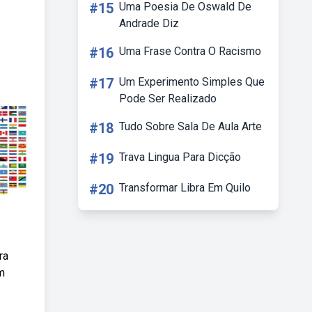
#15
Uma Poesia De Oswald De
Andrade Diz
#16
Uma Frase Contra O Racismo
#17
Um Experimento Simples Que
Pode Ser Realizado
#18
Tudo Sobre Sala De Aula Arte
#19
Trava Lingua Para Dicção
#20
Transformar Libra Em Quilo
ra
m