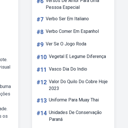
#6
Versos De Amor Para Uma
Pessoa Especial
#7
Verbo Ser Em Italiano
#8
Verbo Comer Em Espanhol
#9
Ver Se O Jogo Roda
#10
Vegetal E Legume Diferença
ote.
isual
#11
Vasco Dia Do Indio
#12
Valor Do Quilo Do Cobre Hoje
Webuma
2023
ações
#13
Uniforme Para Muay Thai
ade.
#14
Unidades De Conservação
s os
Paraná