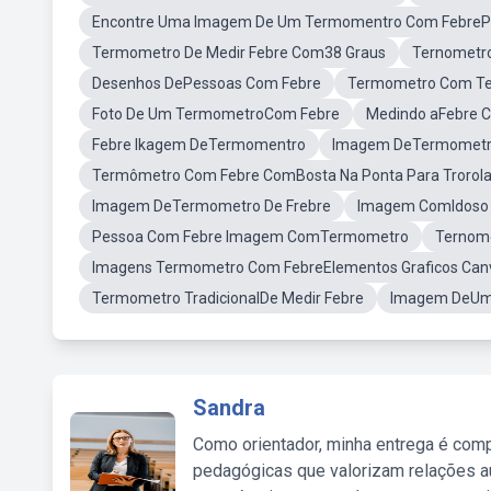
Encontre Uma Imagem De Um Termomentro Com FebrePa
Termometro De Medir Febre Com38 Graus
Ternometr
Desenhos DePessoas Com Febre
Termometro Com Tem
Foto De Um TermometroCom Febre
Medindo aFebre 
Febre Ikagem DeTermomentro
Imagem DeTermometro
Termômetro Com Febre ComBosta Na Ponta Para Trorola
Imagem DeTermometro De Frebre
Imagem ComIdoso 
Pessoa Com Febre Imagem ComTermometro
Ternome
Imagens Termometro Com FebreElementos Graficos Can
Termometro TradicionalDe Medir Febre
Imagem DeUm
Sandra
Como orientador, minha entrega é comp
pedagógicas que valorizam relações au