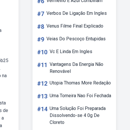
#6
Vermelho E Azul Combinam
#7
Verbos De Ligação Em Ingles
#8
Venus Filme Final Explicado
a
#9
Veias Do Pescoço Entupidas
#10
Vc E Linda Em Ingles
Web25
#11
Vantagens Da Energia Não
.
Renovável
o na
#12
Utopia Thomas More Redação
#13
Uma Torneira Nao Foi Fechada
sta
#14
Uma Solução Foi Preparada
s de
Dissolvendo-se 4 0g De
 a
Cloreto
a