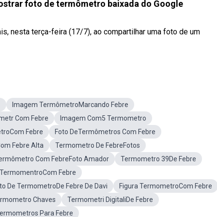
mostrar foto de termômetro baixada do Google
s, nesta terça-feira (17/7), ao compartilhar uma foto de um
e
Imagem TermômetroMarcando Febre
metr Com Febre
Imagem Com5 Termometro
troCom Febre
Foto DeTermômetros Com Febre
om Febre Alta
Termometro De FebreFotos
ermômetro Com FebreFoto Amador
Termometro 39De Febre
TermomentroCom Febre
to De TermometroDe Febre De Davi
Figura TermometroCom Febre
ermometro Chaves
Termometri DigitaliDe Febre
Termometros Para Febre