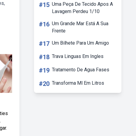
es,
#15
Uma Peça De Tecido Apos A
Lavagem Perdeu 1/10
#16
Um Grande Mar Está A Sua
Frente
#17
Um Bilhete Para Um Amigo
#18
Trava Linguas Em Ingles
#19
Tratamento De Agua Fases
#20
Transforma Ml Em Litros
ties
.
gar.