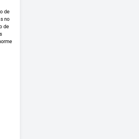
to de
es no
o de
s
enorme