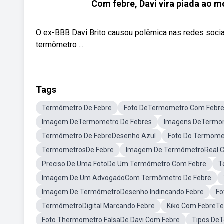
Com febre, Davi vira piada ao 
O ex-BBB Davi Brito causou polêmica nas redes sociai
termômetro ...
Tags
Termômetro De Febre
Foto DeTermometro Com Febr
Imagem DeTermometro De Febres
Imagens DeTermo
Termômetro De FebreDesenho Azul
Foto Do Termome
TermometrosDe Febre
Imagem De TermômetroReal C
Preciso De Uma FotoDe Um Termômetro Com Febre
T
Imagem De Um AdvogadoCom Termômetro De Febre
Imagem De TermômetroDesenho Indincando Febre
Fo
TermômetroDigital Marcando Febre
Kiko Com FebreT
Foto Thermometro FalsaDe Davi Com Febre
Tipos De