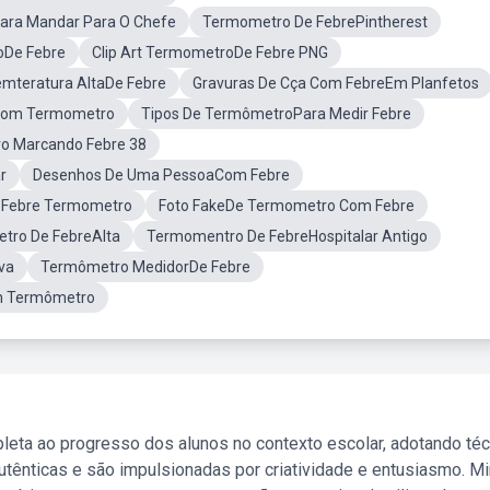
ra Mandar Para O Chefe
Termometro De FebrePintherest
oDe Febre
Clip Art TermometroDe Febre PNG
teratura AltaDe Febre
Gravuras De Cça Com FebreEm Planfetos
Com Termometro
Tipos De TermômetroPara Medir Febre
 Marcando Febre 38
r
Desenhos De Uma PessoaCom Febre
Febre Termometro
Foto FakeDe Termometro Com Febre
tro De FebreAlta
Termomentro De FebreHospitalar Antigo
va
Termômetro MedidorDe Febre
 Termômetro
leta ao progresso dos alunos no contexto escolar, adotando té
tênticas e são impulsionadas por criatividade e entusiasmo. M