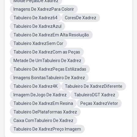
Molde PeçasDe Xadrez
Imagens De XadrezPara Colorir
Tabuleiro De Xadrez64
CoresDe Xadrez
Tabuleiro De XadrezAzul
Tabuleiro De XadrezEm Alta Resolução
Tabuleiro XadrezSem Cor
Tabuleiro De XadrezCom as Peças
Metade De UmTabuleiro De Xadrez
Tabuleiro De XadrezPeças Estilizadas
Imagens BonitasTabuleiro De Xadrez
Tabuleiro De Xadrez4K
Tabuleiro De XadrezDiferente
Imagem DeJogo De Xadrez
TabuleiroDGT Xadrez
Tabuleiro De XadrezEm Resina
Peças XadrezVetor
Tabuleiro DePlataformas Xadrez
Caixa ComTabuleiro De Xadrez
Tabuleiro De XadrezPreço Imagem