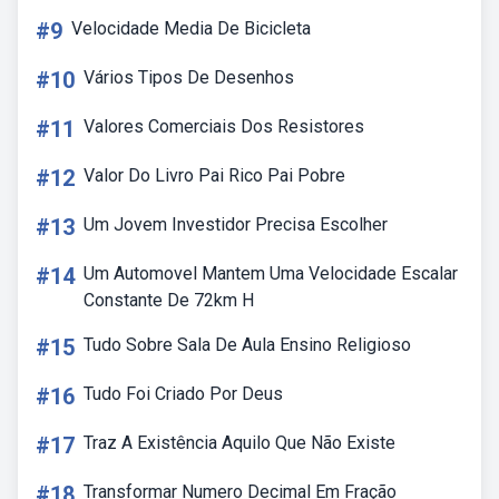
#9
Velocidade Media De Bicicleta
#10
Vários Tipos De Desenhos
#11
Valores Comerciais Dos Resistores
#12
Valor Do Livro Pai Rico Pai Pobre
#13
Um Jovem Investidor Precisa Escolher
#14
Um Automovel Mantem Uma Velocidade Escalar
Constante De 72km H
#15
Tudo Sobre Sala De Aula Ensino Religioso
#16
Tudo Foi Criado Por Deus
#17
Traz A Existência Aquilo Que Não Existe
#18
Transformar Numero Decimal Em Fração