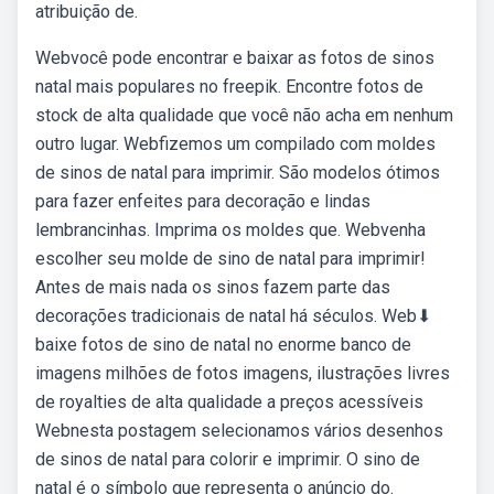
atribuição de.
Webvocê pode encontrar e baixar as fotos de sinos
natal mais populares no freepik. Encontre fotos de
stock de alta qualidade que você não acha em nenhum
outro lugar. Webfizemos um compilado com moldes
de sinos de natal para imprimir. São modelos ótimos
para fazer enfeites para decoração e lindas
lembrancinhas. Imprima os moldes que. Webvenha
escolher seu molde de sino de natal para imprimir!
Antes de mais nada os sinos fazem parte das
decorações tradicionais de natal há séculos. Web⬇
baixe fotos de sino de natal no enorme banco de
imagens milhões de fotos imagens, ilustrações livres
de royalties de alta qualidade a preços acessíveis
Webnesta postagem selecionamos vários desenhos
de sinos de natal para colorir e imprimir. O sino de
natal é o símbolo que representa o anúncio do.