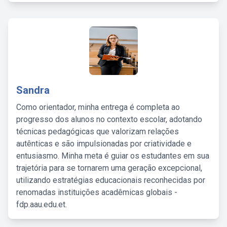
Sandra
Como orientador, minha entrega é completa ao
progresso dos alunos no contexto escolar, adotando
técnicas pedagógicas que valorizam relações
autênticas e são impulsionadas por criatividade e
entusiasmo. Minha meta é guiar os estudantes em sua
trajetória para se tornarem uma geração excepcional,
utilizando estratégias educacionais reconhecidas por
renomadas instituições acadêmicas globais -
fdp.aau.edu.et.