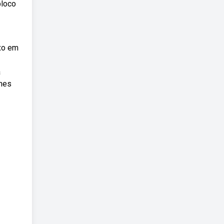
bloco
ixo em
a
ones