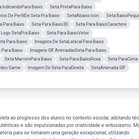
a IndicandoPara Baixo
Seta PretaPara Baixo
otos De PerfilDe Seta Pra Baixo
SetaAbaixo Icon
Seta BaixoPequ
a Para Baixo
Seta Para Baixo3D
Seta Para BaixoCaractere
Logo SetaPra Baixo
Seta Para BaixoVetor
ta Para Baixo
Imagens De SetaLateral Para Baixo
 Para Baixo
Imagens GIF AnimadasSeta Para Baixo
Seta MarromPara Baixo
Seta Para BaixoRoxa
Seta ParaCima
Video Game
Imagem De Seta ParaDireita
SetaAnimada GIF
leta ao progresso dos alunos no contexto escolar, adotando té
tênticas e são impulsionadas por criatividade e entusiasmo. M
etória para se tornarem uma geração excepcional, utilizando