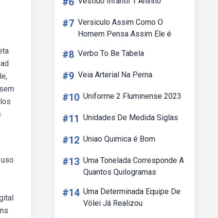
#6
Vestido Infantil 1 Aninho
#7
Versiculo Assim Como O
Homem Pensa Assim Ele é
eta
#8
Verbo To Be Tabela
oad
#9
Veia Arterial Na Perna
le,
o sem
#10
Uniforme 2 Fluminense 2023
olos
s
#11
Unidades De Medida Siglas
#12
Uniao Quimica é Bom
 uso
#13
Uma Tonelada Corresponde A
Quantos Quilogramas
#14
Uma Determinada Equipe De
ital
Vôlei Já Realizou
ens