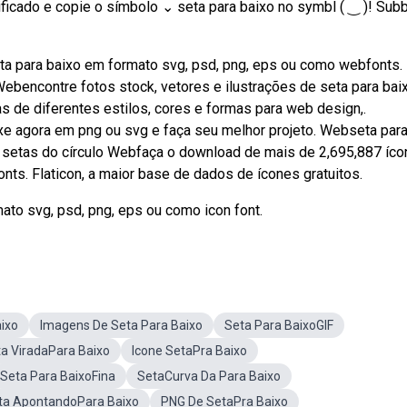
icado e copie o símbolo ⌄ seta para baixo no symbl ( ‿ )! Sub
a para baixo em formato svg, psd, png, eps ou como webfonts.
 Webencontre fotos stock, vetores e ilustrações de seta para ba
s de diferentes estilos, cores e formas para web design,.
e agora em png ou svg e faça seu melhor projeto. Webseta par
 e setas do círculo Webfaça o download de mais de 2,695,887 íc
ts. Flaticon, a maior base de dados de ícones gratuitos.
to svg, psd, png, eps ou como icon font.
ixo
Imagens De Seta Para Baixo
Seta Para BaixoGIF
a ViradaPara Baixo
Icone SetaPra Baixo
Seta Para BaixoFina
SetaCurva Da Para Baixo
ta ApontandoPara Baixo
PNG De SetaPra Baixo