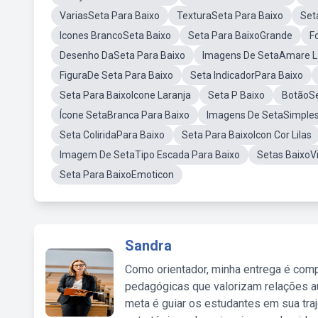
VariasSeta Para Baixo
TexturaSeta Para Baixo
Set
Icones BrancoSeta Baixo
Seta Para BaixoGrande
F
Desenho DaSeta Para Baixo
Imagens De SetaAmare L
FiguraDe Seta Para Baixo
Seta IndicadorPara Baixo
Seta Para BaixoIcone Laranja
Seta P Baixo
BotãoSe
Ícone SetaBranca Para Baixo
Imagens De SetaSimples
Seta ColiridaPara Baixo
Seta Para BaixoIcon Cor Lilas
Imagem De SetaTipo Escada Para Baixo
Setas Baixo
Seta Para BaixoEmoticon
Sandra
Como orientador, minha entrega é comp
pedagógicas que valorizam relações au
meta é guiar os estudantes em sua traj