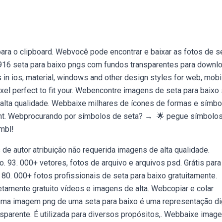
 para o clipboard. Webvocê pode encontrar e baixar as fotos de s
 916 seta para baixo pngs com fundos transparentes para downl
 in ios, material, windows and other design styles for web, mobi
ixel perfect to fit your. Webencontre imagens de seta para baix
e alta qualidade. Webbaixe milhares de ícones de formas e símb
ont. Webprocurando por símbolos de seta? ‭→ ‬ 🌟 pegue símbolo
mbl!
de autor atribuição não requerida imagens de alta qualidade.
. 93. 000+ vetores, fotos de arquivo e arquivos psd. Grátis para
80. 000+ fotos profissionais de seta para baixo gratuitamente.
amente gratuito vídeos e imagens de alta. Webcopiar e colar
uma imagem png de uma seta para baixo é uma representação dig
sparente. É utilizada para diversos propósitos,. Webbaixe imag