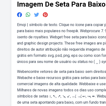
Imagem De Seta Para Baixo
Emoji | símbolo de texto. Clique no ícone para copiar
para baixo mais populares no freepik. Webprocure 7.
isento de royalties. Webget free seta para baixo icons
and graphic design projects. These free images are p
direitos de autor atribuição não requerida imagens d
grátis em formato svg, psd, png, eps ou como icon f
únicos para seu nome de usuário ou status no ( ‿ ) sy
Webencontre vetores de seta para baixo sem direitos 
Webache e baixe recursos grátis para setas para baixo
comercial imagens de alta qualidade. Webbaixe e use 
Milhares de novas imagens todos os dias uso complet
símbolos de setas ↕, ↖, ↗, ↘, ↙, ↚, ↛, ↜, ↝, ↞. Web
de uma seta apontando para baixo, com um fundo tran