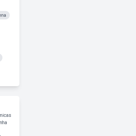
ena
cnicas
inha