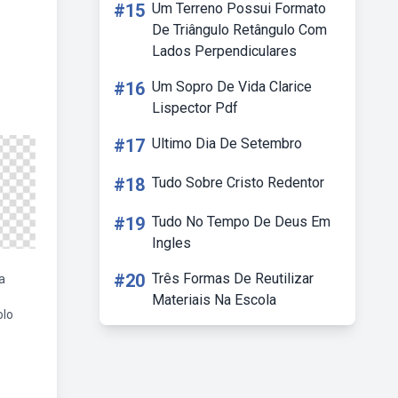
#15
Um Terreno Possui Formato
De Triângulo Retângulo Com
Lados Perpendiculares
#16
Um Sopro De Vida Clarice
Lispector Pdf
#17
Ultimo Dia De Setembro
#18
Tudo Sobre Cristo Redentor
#19
Tudo No Tempo De Deus Em
Ingles
#20
Três Formas De Reutilizar
a
Materiais Na Escola
lo