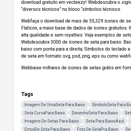
download gratuito em vecteezy! Webdescubra o signif
“diversos técnicos” no bloco “símbolos técnicos.
Webfaça o download de mais de 55,329 ícones de set
Flaticon, a maior base de dados de ícones gratuitos.
alta qualidade e sem royalties. Veja exemplos de seta
Webdescubra 3000 de ícones de seta para baixo. Baix
baixo com ponta para a direita; Símbolos do teclado
de seta em formato svg, psd, png, eps ou como webfon
Webbaixe milhares de ícones de setas grátis em forma
Tags
Imagem De UmaSeta Para Baixo
SímboloSeta Para Ba
Seta CurvaPara Baixo
DesenhoSeta Para Baixo
Set
Imagens De Setas Para Baixo
Seta Para BaixoAzul
EmojiDe Seta Para Baixo
Foto De SetaPra Baixo
Se