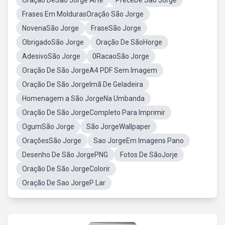
Oração DeSao Jorge Arte
PreceDe São Jorge
Frases Em MoldurasOração São Jorge
NovenaSão Jorge
FraseSão Jorge
ObrigadoSão Jorge
Oração De SãoHorge
AdesivoSão Jorge
0RacaoSão Jorge
Oração De São JorgeA4 PDF Sem Imagem
Oração De São JorgeImã De Geladeira
Homenagem a São JorgeNa Umbanda
Oração De São JorgeCompleto Para Imprimir
OgumSão Jorge
São JorgeWallpaper
OraçõesSão Jorge
Sao JorgeEm Imagens Pano
Desenho De São JorgePNG
Fotos De SãoJorje
Oração De São JorgeColorir
Oração De Sao JorgeP Lar