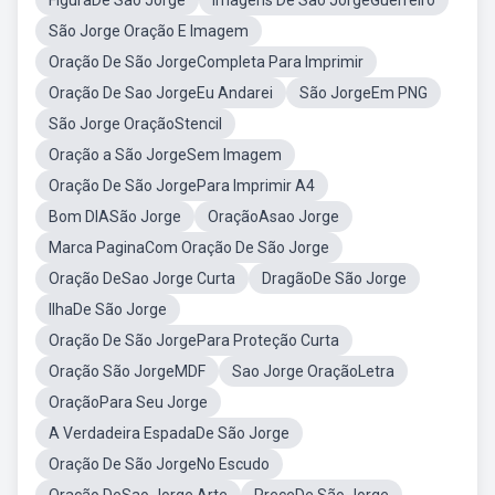
FiguraDe São Jorge
Imagens De São JorgeGuerreiro
São Jorge Oração E Imagem
Oração De São JorgeCompleta Para Imprimir
Oração De Sao JorgeEu Andarei
São JorgeEm PNG
São Jorge OraçãoStencil
Oração a São JorgeSem Imagem
Oração De São JorgePara Imprimir A4
Bom DIASão Jorge
OraçãoAsao Jorge
Marca PaginaCom Oração De São Jorge
Oração DeSao Jorge Curta
DragãoDe São Jorge
IlhaDe São Jorge
Oração De São JorgePara Proteção Curta
Oração São JorgeMDF
Sao Jorge OraçãoLetra
OraçãoPara Seu Jorge
A Verdadeira EspadaDe São Jorge
Oração De São JorgeNo Escudo