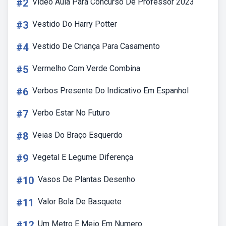
#2
Video Aula Para Concurso De Professor 2023
#3
Vestido Do Harry Potter
#4
Vestido De Criança Para Casamento
#5
Vermelho Com Verde Combina
#6
Verbos Presente Do Indicativo Em Espanhol
#7
Verbo Estar No Futuro
#8
Veias Do Braço Esquerdo
#9
Vegetal E Legume Diferença
#10
Vasos De Plantas Desenho
#11
Valor Bola De Basquete
#12
Um Metro E Meio Em Numero