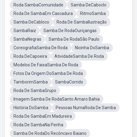
Roda SambaComunidade
Samba DeCaboclo
Roda De SambaEm Cascadura
RitmoSamba
Samba DeCabloco
Roda De SambaIlustração
SambaRaiz
Samba De RodaOuriçangas
SambaNegras
Samba De RodaSão Paulo
CoreografiaSamba De Roda
Nicinha DoSamba
Roda DeCapoeira
AtividadeSamba De Roda
Modelos De FaixaSamba De Roda
Fotos Da Origem DoSamba De Roda
TamborimSamba
SambaCorrido
Roda De SambaGrupo
Imagem Samba De RodaSanto Amaro Bahia
História DoSamba
Pessoas NumaRoda De Samba
Roda De SambaEm Madureira
Roda De SambaNa Penha
Samba De RodaDo Recôncavo Baiano