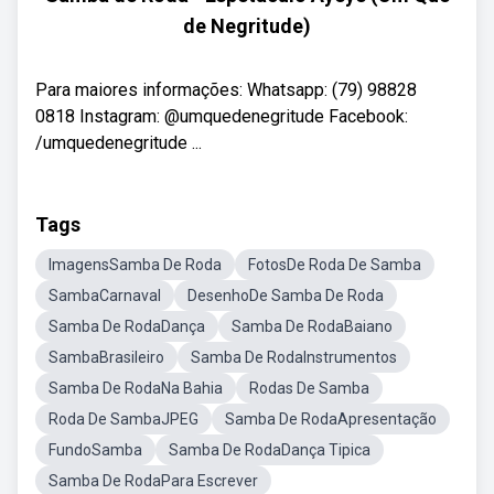
de Negritude)
Para maiores informações: Whatsapp: (79) 98828
0818 Instagram: @umquedenegritude Facebook:
/umquedenegritude ...
Tags
ImagensSamba De Roda
FotosDe Roda De Samba
SambaCarnaval
DesenhoDe Samba De Roda
Samba De RodaDança
Samba De RodaBaiano
SambaBrasileiro
Samba De RodaInstrumentos
Samba De RodaNa Bahia
Rodas De Samba
Roda De SambaJPEG
Samba De RodaApresentação
FundoSamba
Samba De RodaDança Tipica
Samba De RodaPara Escrever