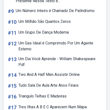
Presente Nesse Texto é...
#9
Um Número Inteiro é Chamado De Palíndromo
#10
Um Milhão São Quantos Zeros
#11
Um Grupo De Dança Moderna
#12
Um Gas Ideal é Comprimido Por Um Agente
Externo
#13
Um Dia Você Aprende - William Shakespeare
Pdf
#14
Two And A Half Men Assistir Online
#15
Tudo Sala De Aula Arte Anos Finais
#16
Triangulo Telhas E Madeiras
#17
Tres Ilhas A B E C Aparecem Num Mapa