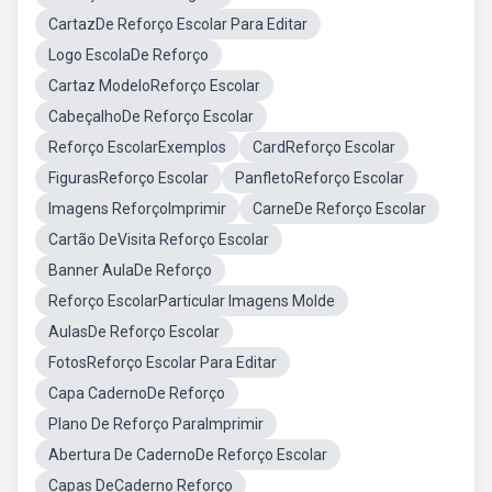
CartazDe Reforço Escolar Para Editar
Logo EscolaDe Reforço
Cartaz ModeloReforço Escolar
CabeçalhoDe Reforço Escolar
Reforço EscolarExemplos
CardReforço Escolar
FigurasReforço Escolar
PanfletoReforço Escolar
Imagens ReforçoImprimir
CarneDe Reforço Escolar
Cartão DeVisita Reforço Escolar
Banner AulaDe Reforço
Reforço EscolarParticular Imagens Molde
AulasDe Reforço Escolar
FotosReforço Escolar Para Editar
Capa CadernoDe Reforço
Plano De Reforço ParaImprimir
Abertura De CadernoDe Reforço Escolar
Capas DeCaderno Reforço