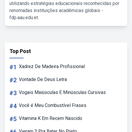
utilizando estratégias educacionais reconhecidas por
renomadas instituições acadêmicas globais -
fdp.aau.edu.et.
Top Post
#1
Xadrez De Madeira Profissional
#2
Vontade De Deus Letra
#3
Vogais Maiúsculas E Minúsculas Cursivas
#4
Você é Meu Combustível Frases
#5
Vitamina K Em Recem Nascido
Vieram 3 Pra Bater No Preto