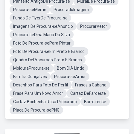
Panfelto AntigoDe Procura-se
MuralDe Procura-se
Procura-seMeme
ProcuradoImagem
Fundo De FlyerDe Procura-se
Imagens De Procura-seAnuncio
ProcurarVetor
Procura-seDina Maria Da Silva
Foto De Procura-sePara Pintar
Foto De Procura-seEm Preto E Branco
Quadro DeProcurado Preto E Branco
MolduraProcura-se
Bom DIA Lindo
Familia Gonçalves
Procura-seAmor
Desenhos Para Foto De Perfil
Frases a Cabana
Frase Para Um Novo Amor
Cartaz DeFaroeste
Cartaz Bochecha Rosa Procurado
Barreirense
Placa De Procura-sePNG