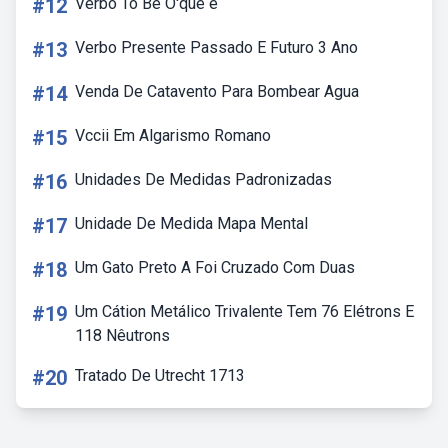
#12
Verbo To Be O'que é
#13
Verbo Presente Passado E Futuro 3 Ano
#14
Venda De Catavento Para Bombear Agua
#15
Vccii Em Algarismo Romano
#16
Unidades De Medidas Padronizadas
#17
Unidade De Medida Mapa Mental
#18
Um Gato Preto A Foi Cruzado Com Duas
#19
Um Cátion Metálico Trivalente Tem 76 Elétrons E
118 Nêutrons
#20
Tratado De Utrecht 1713