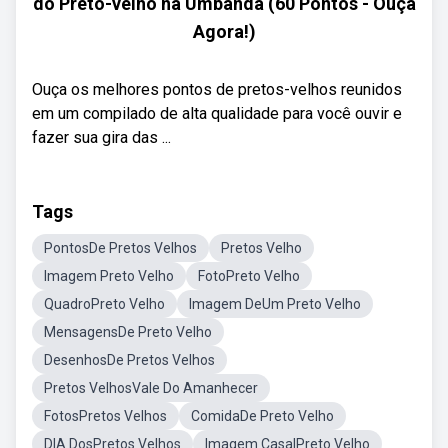
do Preto-velho na Umbanda (60 Pontos - Ouça
Agora!)
Ouça os melhores pontos de pretos-velhos reunidos
em um compilado de alta qualidade para você ouvir e
fazer sua gira das ...
Tags
PontosDe Pretos Velhos
Pretos Velho
Imagem Preto Velho
FotoPreto Velho
QuadroPreto Velho
Imagem DeUm Preto Velho
MensagensDe Preto Velho
DesenhosDe Pretos Velhos
Pretos VelhosVale Do Amanhecer
FotosPretos Velhos
ComidaDe Preto Velho
DIA DosPretos Velhos
Imagem CasalPreto Velho