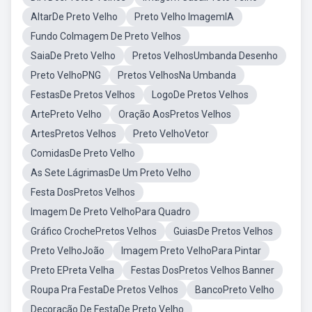
AltarDe Preto Velho
Preto Velho ImagemIA
Fundo CoImagem De Preto Velhos
SaiaDe Preto Velho
Pretos VelhosUmbanda Desenho
Preto VelhoPNG
Pretos VelhosNa Umbanda
FestasDe Pretos Velhos
LogoDe Pretos Velhos
ArtePreto Velho
Oração AosPretos Velhos
ArtesPretos Velhos
Preto VelhoVetor
ComidasDe Preto Velho
As Sete LágrimasDe Um Preto Velho
Festa DosPretos Velhos
Imagem De Preto VelhoPara Quadro
Gráfico CrochePretos Velhos
GuiasDe Pretos Velhos
Preto VelhoJoão
Imagem Preto VelhoPara Pintar
Preto EPreta Velha
Festas DosPretos Velhos Banner
Roupa Pra FestaDe Pretos Velhos
BancoPreto Velho
Decoração De FestaDe Preto Velho