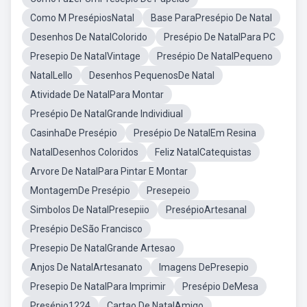
Como M PresépiosNatal
Base ParaPresépio De Natal
Desenhos De NatalColorido
Presépio De NatalPara PC
Presepio De NatalVintage
Presépio De NatalPequeno
NatalLello
Desenhos PequenosDe Natal
Atividade De NatalPara Montar
Presépio De NatalGrande Individiual
CasinhaDe Presépio
Presépio De NatalEm Resina
NatalDesenhos Coloridos
Feliz NatalCatequistas
Arvore De NatalPara Pintar E Montar
MontagemDe Presépio
Presepeio
Simbolos De NatalPresepiio
PresépioArtesanal
Presépio DeSão Francisco
Presepio De NatalGrande Artesao
Anjos De NatalArtesanato
Imagens DePresepio
Presepio De NatalPara Imprimir
Presépio DeMesa
Presépio1224
Cartao De NatalAmigo