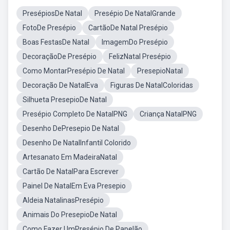
PresépiosDe Natal
Presépio De NatalGrande
FotoDe Presépio
CartãoDe Natal Presépio
Boas FestasDe Natal
ImagemDo Presépio
DecoraçãoDe Presépio
FelizNatal Presépio
Como MontarPresépio De Natal
PresepioNatal
Decoração De NatalEva
Figuras De NatalColoridas
Silhueta PresepioDe Natal
Presépio Completo De NatalPNG
Criança NatalPNG
Desenho DePresepio De Natal
Desenho De NatalInfantil Colorido
Artesanato Em MadeiraNatal
Cartão De NatalPara Escrever
Painel De NatalEm Eva Presepio
Aldeia NatalinasPresépio
Animais Do PresepioDe Natal
Como Fazer UmPresépio De Papelão