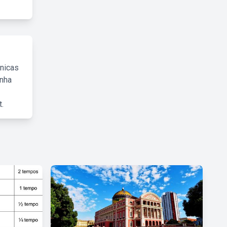
cnicas
inha
.