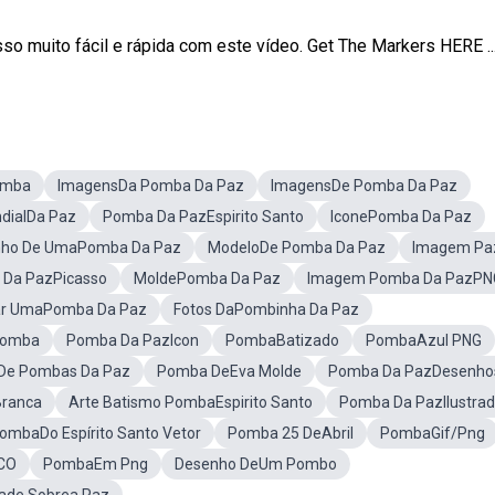
 muito fácil e rápida com este vídeo. Get The Markers HERE ..
omba
ImagensDa Pomba Da Paz
ImagensDe Pomba Da Paz
dialDa Paz
Pomba Da PazEspirito Santo
IconePomba Da Paz
nho De UmaPomba Da Paz
ModeloDe Pomba Da Paz
Imagem Pa
Da PazPicasso
MoldePomba Da Paz
Imagem Pomba Da PazPN
r UmaPomba Da Paz
Fotos DaPombinha Da Paz
Pomba
Pomba Da PazIcon
PombaBatizado
PombaAzul PNG
De Pombas Da Paz
Pomba DeEva Molde
Pomba Da PazDesenho
ranca
Arte Batismo PombaEspirito Santo
Pomba Da PazIlustra
ombaDo Espírito Santo Vetor
Pomba 25 DeAbril
PombaGif/Png
CO
PombaEm Png
Desenho DeUm Pombo