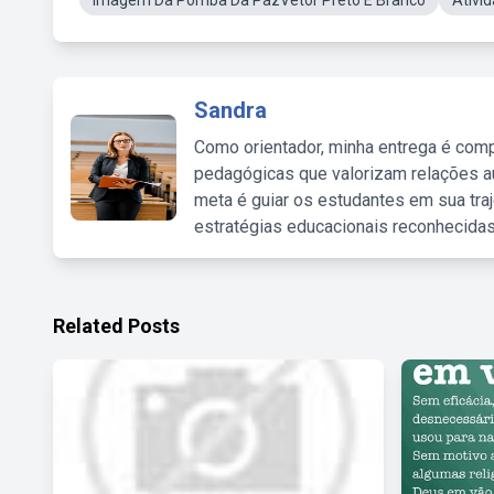
Imagem Da Pomba Da PazVetor Preto E Branco
Ativi
Sandra
Como orientador, minha entrega é comp
pedagógicas que valorizam relações au
meta é guiar os estudantes em sua traj
estratégias educacionais reconhecidas
Related Posts