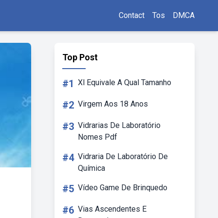
Contact
Tos
DMCA
Top Post
#1
Xl Equivale A Qual Tamanho
#2
Virgem Aos 18 Anos
#3
Vidrarias De Laboratório
Nomes Pdf
#4
Vidraria De Laboratório De
Química
#5
Vídeo Game De Brinquedo
#6
Vias Ascendentes E