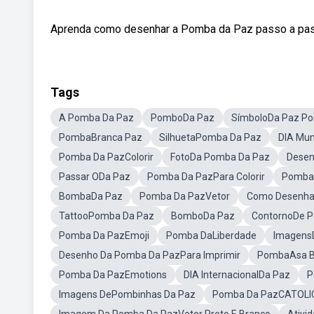
Aprenda como desenhar a Pomba da Paz passo a passo
Tags
A Pomba Da Paz
PomboDa Paz
SímboloDa Paz P
PombaBranca Paz
SilhuetaPomba Da Paz
DIA Mun
Pomba Da PazColorir
FotoDa Pomba Da Paz
Dese
Passar ODa Paz
Pomba Da PazPara Colorir
Pomba 
BombaDa Paz
Pomba Da PazVetor
Como Desenha
TattooPomba Da Paz
BomboDa Paz
ContornoDe 
Pomba Da PazEmoji
Pomba DaLiberdade
Imagens
Desenho Da Pomba Da PazPara Imprimir
PombaAsa B
Pomba Da PazEmotions
DIA InternacionalDa Paz
P
Imagens DePombinhas Da Paz
Pomba Da PazCATOLI