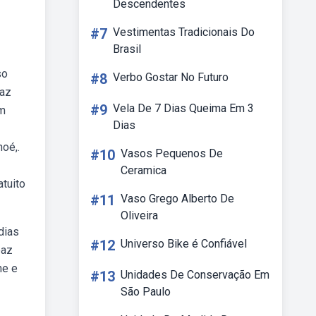
Descendentes
#7
Vestimentas Tradicionais Do
Brasil
so
#8
Verbo Gostar No Futuro
paz
#9
Vela De 7 Dias Queima Em 3
em
Dias
oé,.
#10
Vasos Pequenos De
Ceramica
tuito
#11
Vaso Grego Alberto De
Oliveira
dias
#12
Universo Bike é Confiável
paz
he e
#13
Unidades De Conservação Em
São Paulo