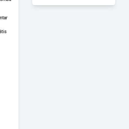
ntar
átis