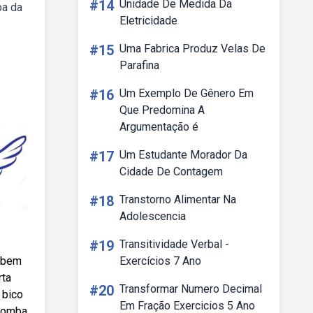
#14
Unidade De Medida Da
ba da
Eletricidade
#15
Uma Fabrica Produz Velas De
Parafina
#16
Um Exemplo De Gênero Em
Que Predomina A
Argumentação é
#17
Um Estudante Morador Da
Cidade De Contagem
#18
Transtorno Alimentar Na
Adolescencia
#19
Transitividade Verbal -
Webem
Exercícios 7 Ano
rta
#20
Transformar Numero Decimal
 bico
Em Fração Exercicios 5 Ano
 pomba