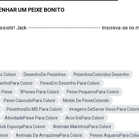
NHAR UM PEIXE BONITO
! Jack --------------------------------------- Inscreva-se no 
s Colorir
DesenhoDe Peixinhos
PeixinhosColoridos Desenho
xinhoPara Colorir
PeixeEm Desenho Para Colorir
r Peixe
3Peixes Para Colorir
Peixe PequenoPara Colorir
Peixe CascudoPara Colorir
Molde De PeixeColorido
PeixinhosDo MS Para Colorir
Imagens DeSeres Vivos Para Colori
AtividadePeixe Para Colorir
Arco ÍrisPara Colorir
Bob EsponjaPara Colorir
Animais MarinhosPara Colorir
lorir
Animais Da AmazôniaPara Colorir
Peixes AquarioPara Color