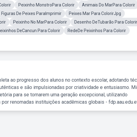
olorir
Peixinho MonstroPara Colorir
Animais Do MarPara Colorir
Figuras De Peixes ParaImprimir
Peixes Mar Para ColorirJpg
rir
Peixinho No MarPara Colorir
Desenho DeTubarão Para Colori
eixinhos DeCancun Para Colorir
RedeDe Peixinhos Para Colorir
leta ao progresso dos alunos no contexto escolar, adotando té
tênticas e são impulsionadas por criatividade e entusiasmo. M
etória para se tornarem uma geração excepcional, utilizando
 por renomadas instituições acadêmicas globais - fdp.aau.edu.et