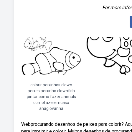
For more infor
colorir peixinhos clown
peixes peixinho clownfish
pintar como fazer animals
comofazeremcasa
anagiovanna
Webprocurando desenhos de peixes para colorir? Aq
para imprimir e colorir. Muitos desenhos de procurando 