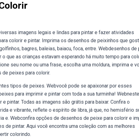
Colorir
versas imagens legais e lindas para pintar e fazer atividades
ara colorir e pintar. Imprima os desenhos de peixinhos que gos
golfinhos, bagres, baleias, baiacu, foca, entre. Webdesenhos de
ser o que as crianças estavam esperando há muito tempo para colo
cione seu nome ou uma frase, escolha uma moldura, imprima e v
de peixes para colorir.
rentes tipos de peixes. Webvocê pode se apaixonar por esses
peixes para imprimir e pintar com toda a sua turminha! Webnest
 e pintar. Todas as imagens são grátis para baixar. Confira o
 e vibrante, reflete o espírito de libra, já que, no hemisfério su
ria e. Webconfira opções de desenhos de peixe para colorir e im
ades de pintar. Aqui você encontra uma coleção com as melhores
rtir colorindo.