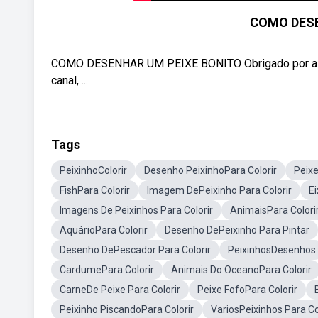
COMO DESE
COMO DESENHAR UM PEIXE BONITO Obrigado por assistir
canal, ...
Tags
PeixinhoColorir
Desenho PeixinhoPara Colorir
Peixe
FishPara Colorir
Imagem DePeixinho Para Colorir
Ei
Imagens De Peixinhos Para Colorir
AnimaisPara Colori
AquárioPara Colorir
Desenho DePeixinho Para Pintar
Desenho DePescador Para Colorir
PeixinhosDesenhos
CardumePara Colorir
Animais Do OceanoPara Colorir
CarneDe Peixe Para Colorir
Peixe FofoPara Colorir
Peixinho PiscandoPara Colorir
VariosPeixinhos Para Co