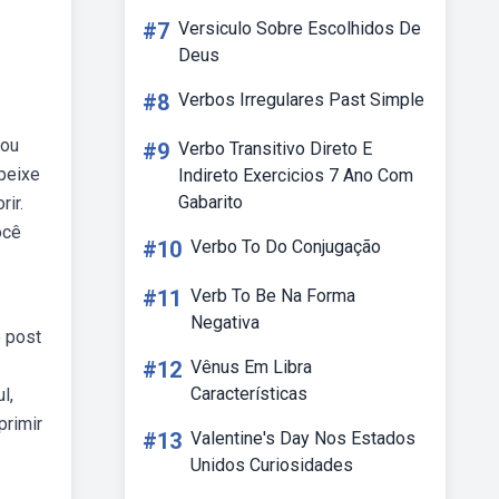
#7
Versiculo Sobre Escolhidos De
Deus
#8
Verbos Irregulares Past Simple
tou
#9
Verbo Transitivo Direto E
 peixe
Indireto Exercicios 7 Ano Com
Gabarito
rir.
ocê
#10
Verbo To Do Conjugação
#11
Verb To Be Na Forma
Negativa
e post
#12
Vênus Em Libra
Características
l,
primir
#13
Valentine's Day Nos Estados
Unidos Curiosidades