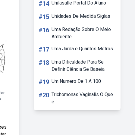
#14
Unilasalle Portal Do Aluno
#15
Unidades De Medida Siglas
#16
Uma Redação Sobre O Meio
Ambiente
#17
Uma Jarda é Quantos Metros
#18
Uma Dificuldade Para Se
Definir Ciência Se Baseia
#19
Um Numero De 1 A 100
tar
#20
Trichomonas Vaginalis O Que
s
é
xes
tar,