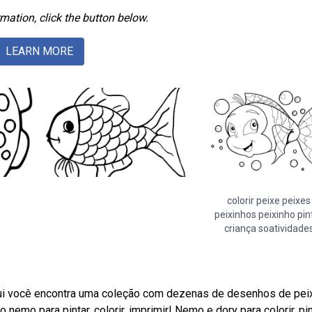
mation, click the button below.
LEARN MORE
colorir peixe peixes
peixinhos peixinho pin
criança soatividade
ui você encontra uma coleção com dezenas de desenhos de pei
nemo para pintar, colorir, imprimir! Nemo e dory para colorir, pin