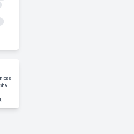
r
cnicas
inha
.