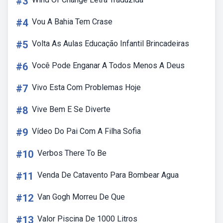
#3
#4
Vou A Bahia Tem Crase
#5
Volta As Aulas Educação Infantil Brincadeiras
#6
Você Pode Enganar A Todos Menos A Deus
#7
Vivo Esta Com Problemas Hoje
#8
Vive Bem E Se Diverte
#9
Vídeo Do Pai Com A Filha Sofia
#10
Verbos There To Be
#11
Venda De Catavento Para Bombear Agua
#12
Van Gogh Morreu De Que
#13
Valor Piscina De 1000 Litros