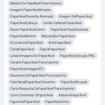
Moldes De PapaNoel Para Imprimir
Imagem Papai NoelSimples
Papai NoelDesenho Animado
Imagem A4Papai Noel
Papai NoelCabeça
Cartão DeNatal Papai Noel
Rosto Papai NoelColorir
Papai Noel ParaDesenhar
Papai NoelAnime
MascaraDe Papai Noel
A Lenda DoPapai Noel
ArtePapai Noel
CartaPapai Noel
FiguraPapai Noel
Linda'sImagens De Papai Noel
Papai Noel DeLado PNG
CaraDe Papai Noel Para Imprimir
Papai Noel ImagemPC
Desenhos DoPapai Noel Para Imprimir
Feliz NatalPapai Noel Desenho
Papai NoelFreepik
Carta Resposta DoPapai Noel Para Imprimir
Como Desenhar OPapai Noel
AdesivoPapai Noel
FigurinhaPapai Noel
Papai NoelVetor