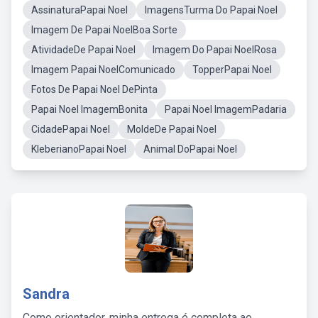
AssinaturaPapai Noel
ImagensTurma Do Papai Noel
Imagem De Papai NoelBoa Sorte
AtividadeDe Papai Noel
Imagem Do Papai NoelRosa
Imagem Papai NoelComunicado
TopperPapai Noel
Fotos De Papai Noel DePinta
Papai Noel ImagemBonita
Papai Noel ImagemPadaria
CidadePapai Noel
MoldeDe Papai Noel
KleberianoPapai Noel
Animal DoPapai Noel
Sandra
Como orientador, minha entrega é completa ao