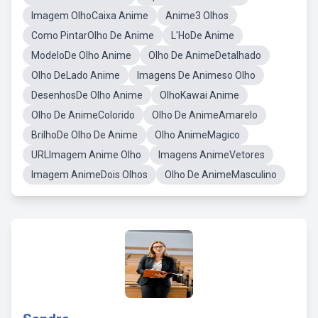
Imagem OlhoCaixa Anime
Anime3 Olhos
Como PintarOlho De Anime
L'HoDe Anime
ModeloDe Olho Anime
Olho De AnimeDetalhado
Olho DeLado Anime
Imagens De Animeso Olho
DesenhosDe Olho Anime
OlhoKawai Anime
Olho De AnimeColorido
Olho De AnimeAmarelo
BrilhoDe Olho De Anime
Olho AnimeMagico
URLImagem Anime Olho
Imagens AnimeVetores
Imagem AnimeDois Olhos
Olho De AnimeMasculino