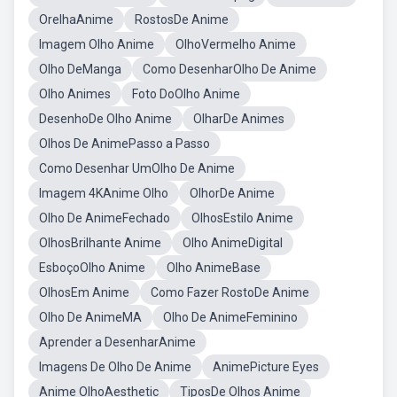
OrelhaAnime
RostosDe Anime
Imagem Olho Anime
OlhoVermelho Anime
Olho DeManga
Como DesenharOlho De Anime
Olho Animes
Foto DoOlho Anime
DesenhoDe Olho Anime
OlharDe Animes
Olhos De AnimePasso a Passo
Como Desenhar UmOlho De Anime
Imagem 4KAnime Olho
OlhorDe Anime
Olho De AnimeFechado
OlhosEstilo Anime
OlhosBrilhante Anime
Olho AnimeDigital
EsboçoOlho Anime
Olho AnimeBase
OlhosEm Anime
Como Fazer RostoDe Anime
Olho De AnimeMA
Olho De AnimeFeminino
Aprender a DesenharAnime
Imagens De Olho De Anime
AnimePicture Eyes
Anime OlhoAesthetic
TiposDe Olhos Anime