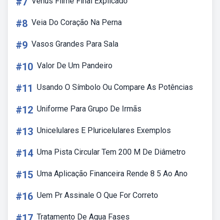
#7
Venus Filme Final Explicado
#8
Veia Do Coração Na Perna
#9
Vasos Grandes Para Sala
#10
Valor De Um Pandeiro
#11
Usando O Símbolo Ou Compare As Potências
#12
Uniforme Para Grupo De Irmãs
#13
Unicelulares E Pluricelulares Exemplos
#14
Uma Pista Circular Tem 200 M De Diâmetro
#15
Uma Aplicação Financeira Rende 8 5 Ao Ano
#16
Uem Pr Assinale O Que For Correto
#17
Tratamento De Agua Fases