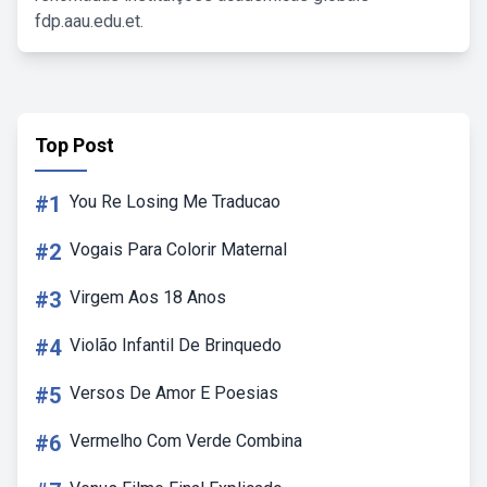
fdp.aau.edu.et.
Top Post
#1
You Re Losing Me Traducao
#2
Vogais Para Colorir Maternal
#3
Virgem Aos 18 Anos
#4
Violão Infantil De Brinquedo
#5
Versos De Amor E Poesias
#6
Vermelho Com Verde Combina