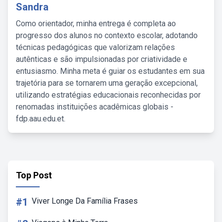
Sandra
Como orientador, minha entrega é completa ao
progresso dos alunos no contexto escolar, adotando
técnicas pedagógicas que valorizam relações
autênticas e são impulsionadas por criatividade e
entusiasmo. Minha meta é guiar os estudantes em sua
trajetória para se tornarem uma geração excepcional,
utilizando estratégias educacionais reconhecidas por
renomadas instituições acadêmicas globais -
fdp.aau.edu.et.
Top Post
#1
Viver Longe Da Família Frases