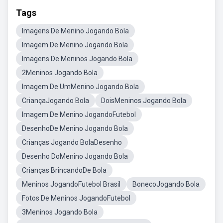
Tags
Imagens De Menino Jogando Bola
Imagem De Menino Jogando Bola
Imagens De Meninos Jogando Bola
2Meninos Jogando Bola
Imagem De UmMenino Jogando Bola
CriançaJogando Bola
DoisMeninos Jogando Bola
Imagem De Menino JogandoFutebol
DesenhoDe Menino Jogando Bola
Crianças Jogando BolaDesenho
Desenho DoMenino Jogando Bola
Crianças BrincandoDe Bola
Meninos JogandoFutebol Brasil
BonecoJogando Bola
Fotos De Meninos JogandoFutebol
3Meninos Jogando Bola