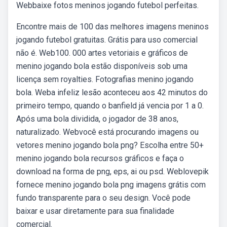
Webbaixe fotos meninos jogando futebol perfeitas.
Encontre mais de 100 das melhores imagens meninos
jogando futebol gratuitas. Grátis para uso comercial
não é. Web100. 000 artes vetoriais e gráficos de
menino jogando bola estão disponíveis sob uma
licença sem royalties. Fotografias menino jogando
bola. Weba infeliz lesão aconteceu aos 42 minutos do
primeiro tempo, quando o banfield já vencia por 1 a 0.
Após uma bola dividida, o jogador de 38 anos,
naturalizado. Webvocê está procurando imagens ou
vetores menino jogando bola png? Escolha entre 50+
menino jogando bola recursos gráficos e faça o
download na forma de png, eps, ai ou psd. Weblovepik
fornece menino jogando bola png imagens grátis com
fundo transparente para o seu design. Você pode
baixar e usar diretamente para sua finalidade
comercial.