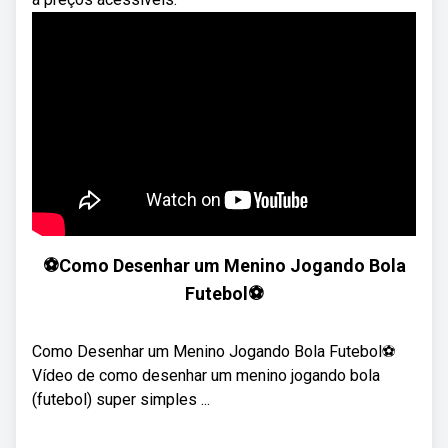
⚽Como Desenhar um Menino Jogando Bola
Futebol⚽
Como Desenhar um Menino Jogando Bola Futebol⚽
Vídeo de como desenhar um menino jogando bola
(futebol) super simples ...