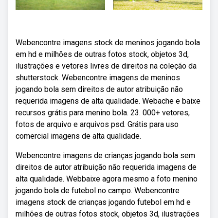
Webencontre imagens stock de meninos jogando bola
em hd e milhões de outras fotos stock, objetos 3d,
ilustrações e vetores livres de direitos na coleção da
shutterstock. Webencontre imagens de meninos
jogando bola sem direitos de autor atribuição não
requerida imagens de alta qualidade. Webache e baixe
recursos grátis para menino bola. 23. 000+ vetores,
fotos de arquivo e arquivos psd. Grátis para uso
comercial imagens de alta qualidade.
Webencontre imagens de crianças jogando bola sem
direitos de autor atribuição não requerida imagens de
alta qualidade. Webbaixe agora mesmo a foto menino
jogando bola de futebol no campo. Webencontre
imagens stock de crianças jogando futebol em hd e
milhões de outras fotos stock, objetos 3d, ilustrações