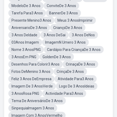
ModeloDe 3 Anos
ConviteDe 3 Anos
Tarefa Para3 Anos
BannerDe 3 Anos
Presente Menino3 Anos
Meus 3 AnosImprimir
AniversarioDe 3 Anos
CriançsDe 3 Anos
3 Anos DeIdade
3 Anos DeSai
3 Anos DeNos
03Anos Imagem
ImagemN Umero 3 Anos
Nome 3 AnosPNG
Cardápio Para CriançaDe 3 Anos
3 AnosEm PNG
GoldenDe 3 Anos
Desenhos Para Colorir3 Anos
CrinaçaDe 3 Anos
Fotos DeMenino 3 Anos
CrinçaDe 3 Anos
Feliz 3 Anos DeEmpresa
Atividade Para3 Anos
Imagem De 3 AnosVerde
Logo De 3 AnosIdeias
3 AnosRosa PNG
Actividade Para3 Anos
Tema De AniversárioDe 3 Anos
SinpequiaImagem 3 Anos
Imagem Com 3 AnosVermelho